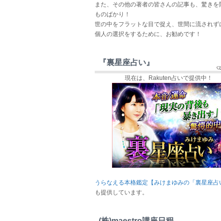
また、その他の著者の皆さんの記事も、驚きを
ものばかり！
世の中をフラットな目で捉え、世間に流されず
個人の選択をするために、お勧めです！
『裏星座占い』
現在は、Rakuten占いで提供中！
うらなえる本格鑑定【みけまゆみの「裏星座占
も提供しています。
(株)maestro講座日程