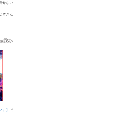
隠せない
に皆さん
い」】
で