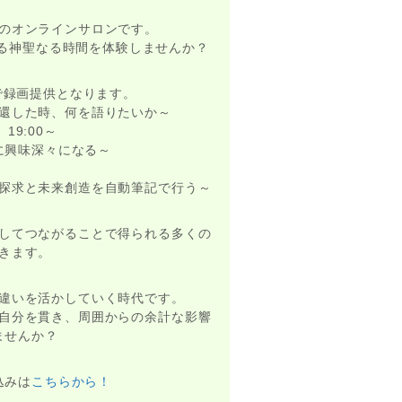
のオンラインサロンです。
がる神聖なる時間を体験しませんか？
まで録画提供となります。
還した時、何を語りたいか～
19:00～
に興味深々になる～
探求と未来創造を自動筆記で行う～
してつながることで得られる多くの
きます。
違いを活かしていく時代です。
自分を貫き、周囲からの余計な影響
ませんか？
込みは
こちらから！