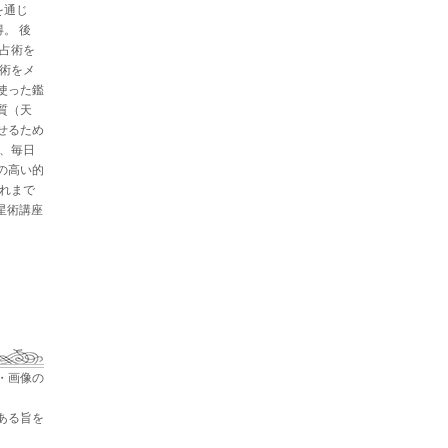
を通じ
。 後
と占術を
星術をメ
使った鑑
質（天
せるため
た、毎日
の高い的
これまで
占星術講座
・画像の
ある旨を