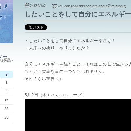
2024/5/2
2
You can read this content about
minute(s)
したいことをして自分にエネルギー
・したいことをして自分にエネルギーを注ぐ！
・未来への祈り、やりましたか？
ダー
自分にエネルギーを注ぐこと、それはこの世で生きる
もっとも大事な事の一つかもしれません。
S
それくらい重要～♪
1
8
5月2日（木）のホロスコープ！
15
22
29