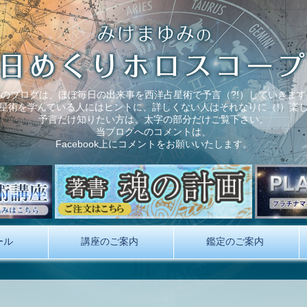
このブログは、ほぼ毎日の出来事を西洋占星術で予言（?!）していきます
星術を学んでいる人にはヒントに、詳しくない人はそれなりに（!）楽
予言だけ知りたい方は、太字の部分だけご覧下さい。
当ブログへのコメントは、
Facebook上にコメントをお願いいたします。
ール
講座のご案内
鑑定のご案内