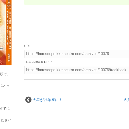
URL :
TRACKBACK URL :
巻頭で、
にとっ
火星が牡羊座に！
５
すでに
ください