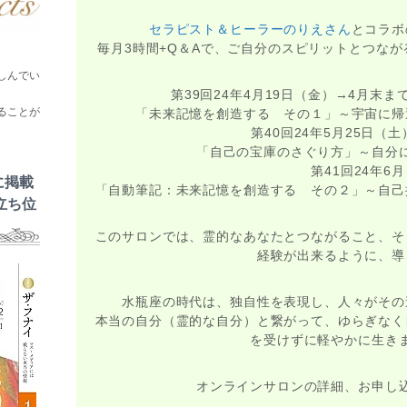
セラピスト＆ヒーラーのりえさん
とコラボ
毎月3時間+Q＆Aで、ご自分のスピリットとつな
しんでい
第39回24年4月19日（金）→4月末
ることが
「未来記憶を創造する その１」～宇宙に帰
第40回24年5月25日（土）
「自己の宝庫のさぐり方」～自分
第41回24年6月
に掲載
「自動筆記：未来記憶を創造する その２」～自己
立ち位
このサロンでは、霊的なあなたとつながること、そ
経験が出来るように、導
水瓶座の時代は、独自性を表現し、人々がその
本当の自分（霊的な自分）と繋がって、ゆらぎなく
を受けずに軽やかに生き
オンラインサロンの詳細、お申し