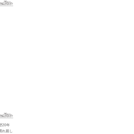
歴20年
慣れ親し