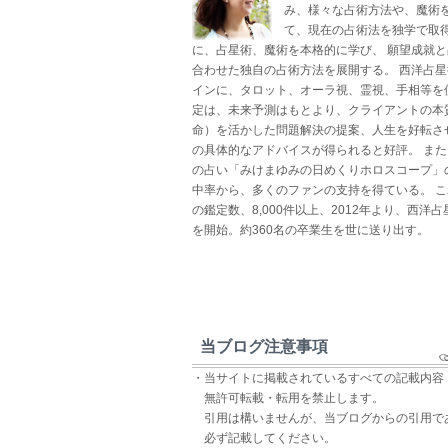
み、様々な占術方法や、魔術
て、現在の占術法を独学で取得
に、占星術、魔術を本格的に学び、 願望成就
合わせた独自の占術方法を展開する。 西洋占
インに、タロット、オーラ視、霊視、手相等を
定は、未来予測はもとより、クライアントの本
命）を活かした問題解決の提案、人生を好転さ
の具体的なアドバイスが得られると好評。 ま
の占い「みけまゆみの日めくりホロスコープ」
中率から、多くのファンの支持を得ている。 
の鑑定数、8,000件以上、2012年より、西洋
を開始。約360名の卒業生を世に送り出す。
当ブログ注意事項
・当サイトに掲載されているすべての記載内容
無許可転載・転用を禁止します。
引用は構いませんが、当ブログからの引用で
必ず記載してください。