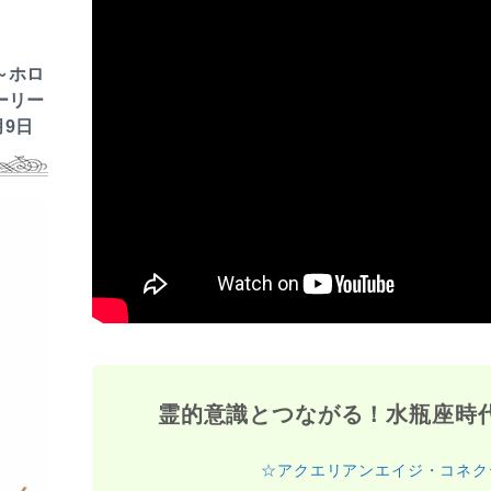
～ホロ
ーリー
月9日
霊的意識とつながる！水瓶座時
☆アクエリアンエイジ・コネク