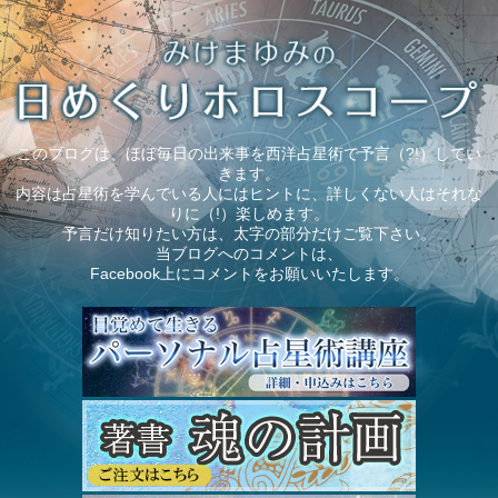
このブログは、ほぼ毎日の出来事を西洋占星術で予言（?!）してい
きます。
内容は占星術を学んでいる人にはヒントに、詳しくない人はそれな
りに（!）楽しめます。
予言だけ知りたい方は、太字の部分だけご覧下さい。
当ブログへのコメントは、
Facebook上にコメントをお願いいたします。