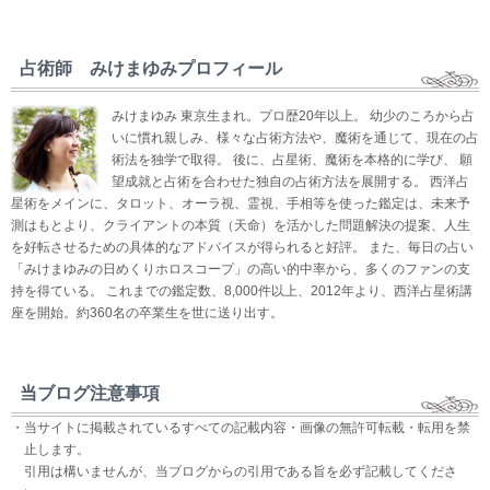
占術師 みけまゆみプロフィール
みけまゆみ 東京生まれ。プロ歴20年以上。 幼少のころから占
いに慣れ親しみ、様々な占術方法や、魔術を通じて、現在の占
術法を独学で取得。 後に、占星術、魔術を本格的に学び、 願
望成就と占術を合わせた独自の占術方法を展開する。 西洋占
星術をメインに、タロット、オーラ視、霊視、手相等を使った鑑定は、未来予
測はもとより、クライアントの本質（天命）を活かした問題解決の提案、人生
を好転させるための具体的なアドバイスが得られると好評。 また、毎日の占い
「みけまゆみの日めくりホロスコープ」の高い的中率から、多くのファンの支
持を得ている。 これまでの鑑定数、8,000件以上、2012年より、西洋占星術講
座を開始。約360名の卒業生を世に送り出す。
当ブログ注意事項
・当サイトに掲載されているすべての記載内容・画像の無許可転載・転用を禁
止します。
引用は構いませんが、当ブログからの引用である旨を必ず記載してくださ