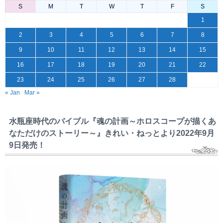
S
M
T
W
T
F
S
1
2
3
4
5
6
7
8
9
10
11
12
13
14
15
16
17
18
19
20
21
22
23
24
25
26
27
28
« Jan
Mar »
水瓶座時代のバイブル『魂の計画～ホロスコープが描くあ
なただけのストーリー～』きれい・ねっとより2022年9月
9日発売！