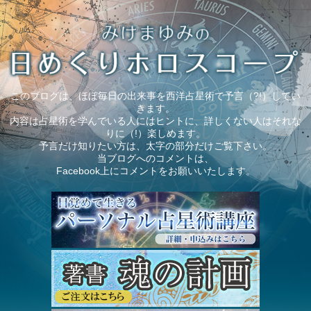
このブログは、ほぼ毎日の出来事を西洋占星術で予言（?!）してい
きます。
内容は占星術を学んでいる人にはヒントに、詳しくない人はそれな
りに（!）楽しめます。
予言だけ知りたい方は、太字の部分だけご覧下さい。
当ブログへのコメントは、
Facebook上にコメントをお願いいたします。