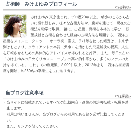
占術師 みけまゆみプロフィール
みけまゆみ 東京生まれ。プロ歴20年以上。 幼少のころから占
いに慣れ親しみ、様々な占術方法や、魔術を通じて、現在の占
術法を独学で取得。 後に、占星術、魔術を本格的に学び、 願
望成就と占術を合わせた独自の占術方法を展開する。 西洋占
星術をメインに、タロット、オーラ視、霊視、手相等を使った鑑定は、未来予
測はもとより、クライアントの本質（天命）を活かした問題解決の提案、人生
を好転させるための具体的なアドバイスが得られると好評。 また、毎日の占い
「みけまゆみの日めくりホロスコープ」の高い的中率から、多くのファンの支
持を得ている。 これまでの鑑定数、8,000件以上、2012年より、西洋占星術講
座を開始。約360名の卒業生を世に送り出す。
当ブログ注意事項
・当サイトに掲載されているすべての記載内容・画像の無許可転載・転用を禁
止します。
引用は構いませんが、当ブログからの引用である旨を必ず記載してくださ
い。
また、リンクを貼ってください。