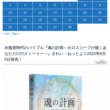
3
4
5
6
7
8
9
10
11
12
13
14
15
16
17
18
19
20
21
22
23
24
25
26
27
28
« Jan
Mar »
水瓶座時代のバイブル『魂の計画～ホロスコープが描くあ
なただけのストーリー～』きれい・ねっとより2022年9月
9日発売！