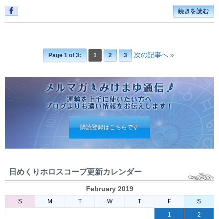
続きを読む
次の記事へ »
Page 1 of 3:
1
2
3
購読登録はこちらです
日めくりホロスコープ更新カレンダー
February 2019
S
M
T
W
T
F
S
1
2