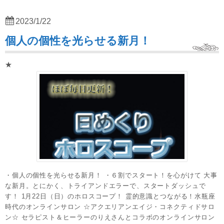
2023/1/22
個人の個性を光らせる新月！
★
・個人の個性を光らせる新月！ ・６割でスタート！を心がけて 大事
な新月。とにかく、トライアンドエラーで、スタートダッシュで
す！ 1月22日（日）のホロスコープ！ 霊的意識とつながる！水瓶座
時代のオンラインサロン ☆アクエリアンエイジ・コネクティドサロ
ン☆ セラピスト＆ヒーラーのりえさんとコラボのオンラインサロン