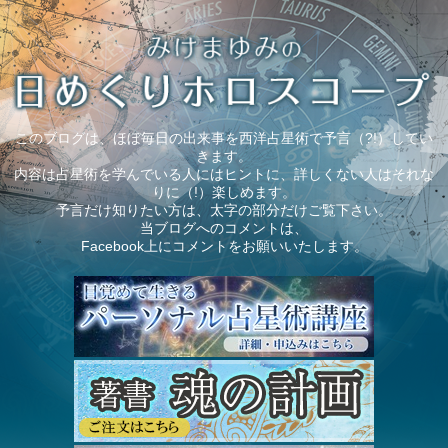
このブログは、ほぼ毎日の出来事を西洋占星術で予言（?!）してい
きます。
内容は占星術を学んでいる人にはヒントに、詳しくない人はそれな
りに（!）楽しめます。
予言だけ知りたい方は、太字の部分だけご覧下さい。
当ブログへのコメントは、
Facebook上にコメントをお願いいたします。