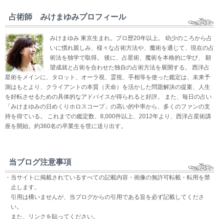
占術師 みけまゆみプロフィール
みけまゆみ 東京生まれ。プロ歴20年以上。 幼少のころから占
いに慣れ親しみ、様々な占術方法や、魔術を通じて、現在の占
術法を独学で取得。 後に、占星術、魔術を本格的に学び、 願
望成就と占術を合わせた独自の占術方法を展開する。 西洋占
星術をメインに、タロット、オーラ視、霊視、手相等を使った鑑定は、未来予
測はもとより、クライアントの本質（天命）を活かした問題解決の提案、人生
を好転させるための具体的なアドバイスが得られると好評。 また、毎日の占い
「みけまゆみの日めくりホロスコープ」の高い的中率から、多くのファンの支
持を得ている。 これまでの鑑定数、8,000件以上、2012年より、西洋占星術講
座を開始。約360名の卒業生を世に送り出す。
当ブログ注意事項
・当サイトに掲載されているすべての記載内容・画像の無許可転載・転用を禁
止します。
引用は構いませんが、当ブログからの引用である旨を必ず記載してくださ
い。
また、リンクを貼ってください。