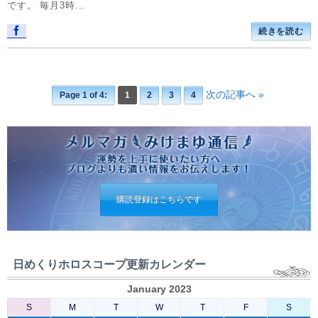
です。 毎月3時...
続きを読む
次の記事へ »
Page 1 of 4:
1
2
3
4
購読登録はこちらです
日めくりホロスコープ更新カレンダー
January 2023
S
M
T
W
T
F
S