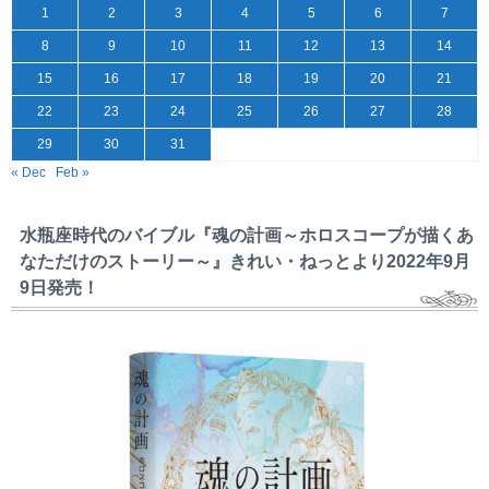
1
2
3
4
5
6
7
8
9
10
11
12
13
14
15
16
17
18
19
20
21
22
23
24
25
26
27
28
29
30
31
« Dec
Feb »
水瓶座時代のバイブル『魂の計画～ホロスコープが描くあ
なただけのストーリー～』きれい・ねっとより2022年9月
9日発売！