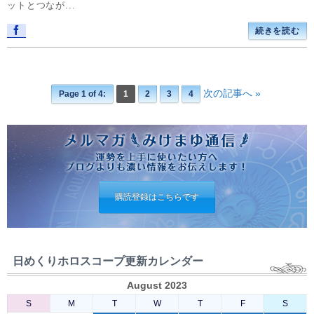
ットとつなが...
続きを読む
次の記事へ »
Page 1 of 4:
1
2
3
4
購読登録はこちらです
日めくりホロスコープ更新カレンダー
August 2023
S
M
T
W
T
F
S