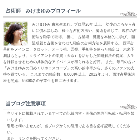
占術師 みけまゆみプロフィール
みけまゆみ 東京生まれ。プロ歴20年以上。 幼少のころから占
いに慣れ親しみ、様々な占術方法や、魔術を通じて、現在の占
術法を独学で取得。 後に、占星術、魔術を本格的に学び、 願
望成就と占術を合わせた独自の占術方法を展開する。 西洋占
星術をメインに、タロット、オーラ視、霊視、手相等を使った鑑定は、未来予
測はもとより、クライアントの本質（天命）を活かした問題解決の提案、人生
を好転させるための具体的なアドバイスが得られると好評。 また、毎日の占い
「みけまゆみの日めくりホロスコープ」の高い的中率から、多くのファンの支
持を得ている。 これまでの鑑定数、8,000件以上、2012年より、西洋占星術講
座を開始。約360名の卒業生を世に送り出す。
当ブログ注意事項
・当サイトに掲載されているすべての記載内容・画像の無許可転載・転用を禁
止します。
引用は構いませんが、当ブログからの引用である旨を必ず記載してくださ
い。
また、リンクを貼ってください。