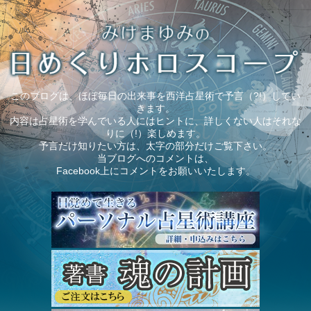
このブログは、ほぼ毎日の出来事を西洋占星術で予言（?!）してい
きます。
内容は占星術を学んでいる人にはヒントに、詳しくない人はそれな
りに（!）楽しめます。
予言だけ知りたい方は、太字の部分だけご覧下さい。
当ブログへのコメントは、
Facebook上にコメントをお願いいたします。