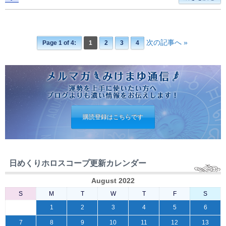
次の記事へ »
Page 1 of 4:
1
2
3
4
購読登録はこちらです
日めくりホロスコープ更新カレンダー
August 2022
S
M
T
W
T
F
S
1
2
3
4
5
6
7
8
9
10
11
12
13