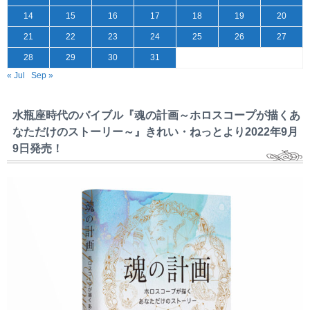
14
15
16
17
18
19
20
21
22
23
24
25
26
27
28
29
30
31
« Jul
Sep »
水瓶座時代のバイブル『魂の計画～ホロスコープが描くあ
なただけのストーリー～』きれい・ねっとより2022年9月
9日発売！