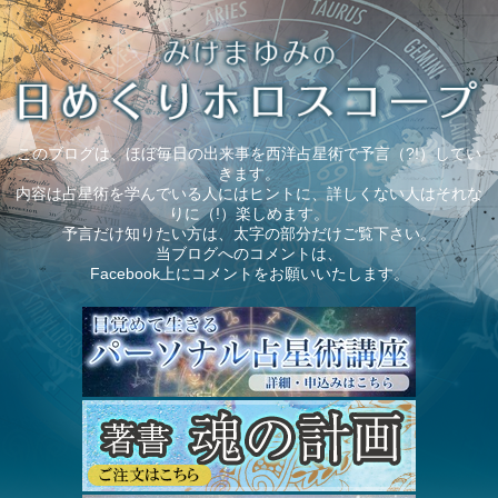
このブログは、ほぼ毎日の出来事を西洋占星術で予言（?!）してい
きます。
内容は占星術を学んでいる人にはヒントに、詳しくない人はそれな
りに（!）楽しめます。
予言だけ知りたい方は、太字の部分だけご覧下さい。
当ブログへのコメントは、
Facebook上にコメントをお願いいたします。