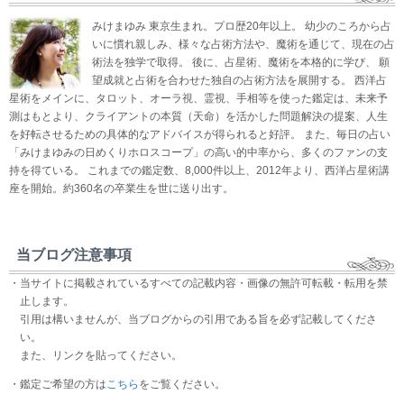
みけまゆみ 東京生まれ。プロ歴20年以上。 幼少のころから占
いに慣れ親しみ、様々な占術方法や、魔術を通じて、現在の占
術法を独学で取得。 後に、占星術、魔術を本格的に学び、 願
望成就と占術を合わせた独自の占術方法を展開する。 西洋占
星術をメインに、タロット、オーラ視、霊視、手相等を使った鑑定は、未来予
測はもとより、クライアントの本質（天命）を活かした問題解決の提案、人生
を好転させるための具体的なアドバイスが得られると好評。 また、毎日の占い
「みけまゆみの日めくりホロスコープ」の高い的中率から、多くのファンの支
持を得ている。 これまでの鑑定数、8,000件以上、2012年より、西洋占星術講
座を開始。約360名の卒業生を世に送り出す。
当ブログ注意事項
・当サイトに掲載されているすべての記載内容・画像の無許可転載・転用を禁
止します。
引用は構いませんが、当ブログからの引用である旨を必ず記載してくださ
い。
また、リンクを貼ってください。
・鑑定ご希望の方は
こちら
をご覧ください。