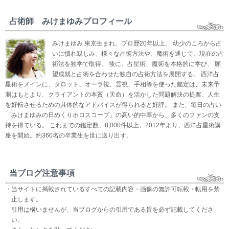
占術師 みけまゆみプロフィール
みけまゆみ 東京生まれ。プロ歴20年以上。 幼少のころから占
いに慣れ親しみ、様々な占術方法や、魔術を通じて、現在の占
術法を独学で取得。 後に、占星術、魔術を本格的に学び、 願
望成就と占術を合わせた独自の占術方法を展開する。 西洋占
星術をメインに、タロット、オーラ視、霊視、手相等を使った鑑定は、未来予
測はもとより、クライアントの本質（天命）を活かした問題解決の提案、人生
を好転させるための具体的なアドバイスが得られると好評。 また、毎日の占い
「みけまゆみの日めくりホロスコープ」の高い的中率から、多くのファンの支
持を得ている。 これまでの鑑定数、8,000件以上、2012年より、西洋占星術講
座を開始。約360名の卒業生を世に送り出す。
当ブログ注意事項
・当サイトに掲載されているすべての記載内容・画像の無許可転載・転用を禁
止します。
引用は構いませんが、当ブログからの引用である旨を必ず記載してくださ
い。