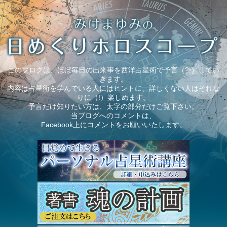
このブログは、ほぼ毎日の出来事を西洋占星術で予言（?!）してい
きます。
内容は占星術を学んでいる人にはヒントに、詳しくない人はそれな
りに（!）楽しめます。
予言だけ知りたい方は、太字の部分だけご覧下さい。
当ブログへのコメントは、
Facebook上にコメントをお願いいたします。