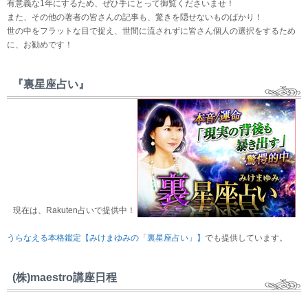
有意義な1年にするため、ぜひ手にとって御覧くださいませ！
また、その他の著者の皆さんの記事も、驚きを隠せないものばかり！
世の中をフラットな目で捉え、世間に流されずに皆さん個人の選択をするため
に、お勧めです！
『裏星座占い』
現在は、Rakuten占いで提供中！
うらなえる本格鑑定【みけまゆみの「裏星座占い」】
でも提供しています。
(株)maestro講座日程