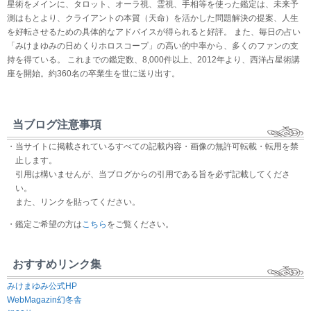
星術をメインに、タロット、オーラ視、霊視、手相等を使った鑑定は、未来予
測はもとより、クライアントの本質（天命）を活かした問題解決の提案、人生
を好転させるための具体的なアドバイスが得られると好評。 また、毎日の占い
「みけまゆみの日めくりホロスコープ」の高い的中率から、多くのファンの支
持を得ている。 これまでの鑑定数、8,000件以上、2012年より、西洋占星術講
座を開始。約360名の卒業生を世に送り出す。
当ブログ注意事項
・当サイトに掲載されているすべての記載内容・画像の無許可転載・転用を禁
止します。
引用は構いませんが、当ブログからの引用である旨を必ず記載してくださ
い。
また、リンクを貼ってください。
・鑑定ご希望の方は
こちら
をご覧ください。
おすすめリンク集
みけまゆみ公式HP
WebMagazin幻冬舎