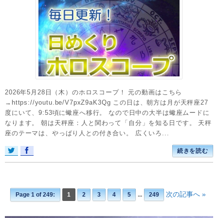
2026年5月28日（木）のホロスコープ！ 元の動画はこちら
→https://youtu.be/V7pxZ9aK3Qg この日は、朝方は月が天秤座27
度にいて、9:53頃に蠍座へ移行。 なので日中の大半は蠍座ムードに
なります。 朝は天秤座：人と関わって「自分」を知る日です。 天秤
座のテーマは、やっぱり人との付き合い。 広くいろ...
続きを読む
次の記事へ »
Page 1 of 249:
1
2
3
4
5
...
249