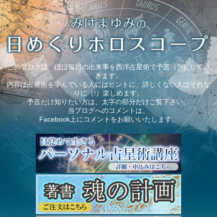
このブログは、ほぼ毎日の出来事を西洋占星術で予言（?!）してい
きます。
内容は占星術を学んでいる人にはヒントに、詳しくない人はそれな
りに（!）楽しめます。
予言だけ知りたい方は、太字の部分だけご覧下さい。
当ブログへのコメントは、
Facebook上にコメントをお願いいたします。