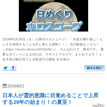
2026年6月30日（火）の満月ホロスコープ！ 「木星が獅子座に！ら
しさを表現することを許し新たな調和へ！」 元の動画はこちら！
→https://youtu.be/ezuGIiIQnNo と、そんなわけで、満月です。 重
要なポイントになる日のみ、テキストブログで、まとめてます！ 1.
全天体の順行完了と水星逆行の開始 全天体の...
続きを読む
2026/6/21
日本人が霊的意識に目覚めることで上昇
する29年の始まり！の夏至！