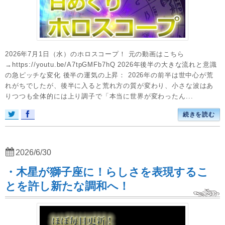
2026年7月1日（水）のホロスコープ！ 元の動画はこちら
→https://youtu.be/A7tpGMFb7hQ 2026年後半の大きな流れと意識
の急ピッチな変化 後半の運気の上昇： 2026年の前半は世中心が荒
れがちでしたが、後半に入ると荒れ方の質が変わり、小さな波はあ
りつつも全体的には上り調子で「本当に世界が変わったん...
続きを読む
2026/6/30
・木星が獅子座に！らしさを表現するこ
とを許し新たな調和へ！