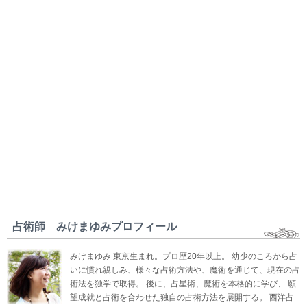
占術師 みけまゆみプロフィール
みけまゆみ 東京生まれ。プロ歴20年以上。 幼少のころから占
いに慣れ親しみ、様々な占術方法や、魔術を通じて、現在の占
術法を独学で取得。 後に、占星術、魔術を本格的に学び、 願
望成就と占術を合わせた独自の占術方法を展開する。 西洋占