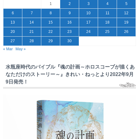
1
2
3
4
5
6
7
8
9
10
11
12
13
14
15
16
17
18
19
20
21
22
23
24
25
26
27
28
29
30
« Mar
May »
水瓶座時代のバイブル『魂の計画～ホロスコープが描くあ
なただけのストーリー～』きれい・ねっとより2022年9月
9日発売！