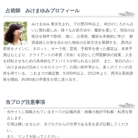
占術師 みけまゆみプロフィール
みけまゆみ 東京生まれ。プロ歴20年以上。 幼少のころから占
いに慣れ親しみ、様々な占術方法や、魔術を通じて、現在の占
術法を独学で取得。 後に、占星術、魔術を本格的に学び、 願
望成就と占術を合わせた独自の占術方法を展開する。 西洋占
星術をメインに、タロット、オーラ視、霊視、手相等を使った鑑定は、未来予
測はもとより、クライアントの本質（天命）を活かした問題解決の提案、人生
を好転させるための具体的なアドバイスが得られると好評。 また、毎日の占い
「みけまゆみの日めくりホロスコープ」の高い的中率から、多くのファンの支
持を得ている。 これまでの鑑定数、8,000件以上、2012年より、西洋占星術講
座を開始。約360名の卒業生を世に送り出す。
当ブログ注意事項
・当サイトに掲載されているすべての記載内容・画像の無許可転載・転用を禁
止します。
引用は構いませんが、当ブログからの引用である旨を必ず記載してくださ
い。
また、リンクを貼ってください。