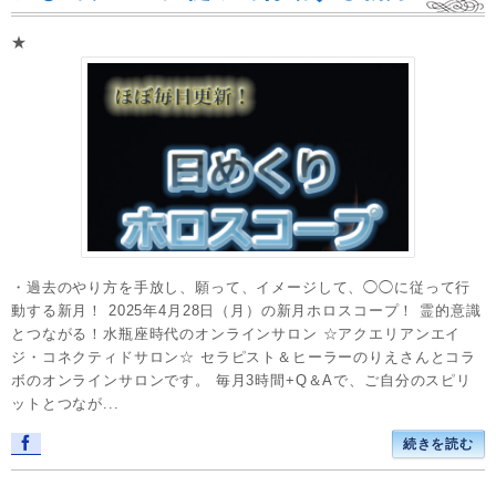
★
・過去のやり方を手放し、願って、イメージして、◯◯に従って行
動する新月！ 2025年4月28日（月）の新月ホロスコープ！ 霊的意識
とつながる！水瓶座時代のオンラインサロン ☆アクエリアンエイ
ジ・コネクティドサロン☆ セラピスト＆ヒーラーのりえさんとコラ
ボのオンラインサロンです。 毎月3時間+Q＆Aで、ご自分のスピリ
ットとつなが...
続きを読む