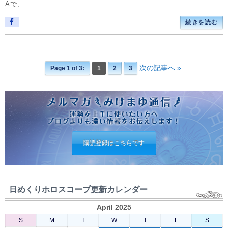
Aで、...
続きを読む
次の記事へ »
Page 1 of 3:
1
2
3
購読登録はこちらです
日めくりホロスコープ更新カレンダー
April 2025
S
M
T
W
T
F
S