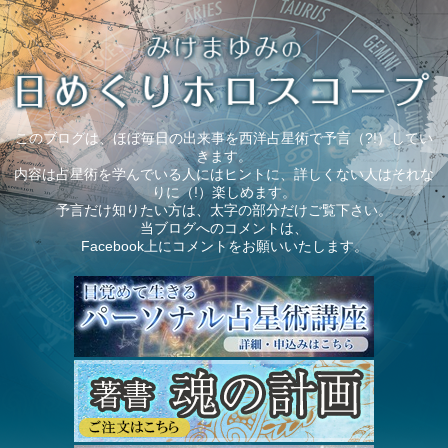
このブログは、ほぼ毎日の出来事を西洋占星術で予言（?!）してい
きます。
内容は占星術を学んでいる人にはヒントに、詳しくない人はそれな
りに（!）楽しめます。
予言だけ知りたい方は、太字の部分だけご覧下さい。
当ブログへのコメントは、
Facebook上にコメントをお願いいたします。