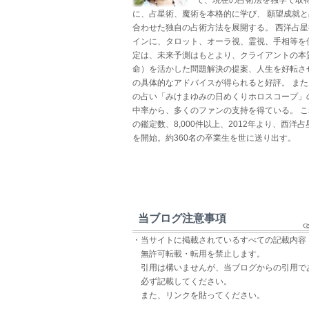
に、占星術、魔術を本格的に学び、 願望成就
合わせた独自の占術方法を展開する。 西洋占
インに、タロット、オーラ視、霊視、手相等を
定は、未来予測はもとより、クライアントの本
命）を活かした問題解決の提案、人生を好転さ
の具体的なアドバイスが得られると好評。 ま
の占い「みけまゆみの日めくりホロスコープ」
中率から、多くのファンの支持を得ている。 
の鑑定数、8,000件以上、2012年より、西洋
を開始。約360名の卒業生を世に送り出す。
当ブログ注意事項
・当サイトに掲載されているすべての記載内容
無許可転載・転用を禁止します。
引用は構いませんが、当ブログからの引用で
必ず記載してください。
また、リンクを貼ってください。