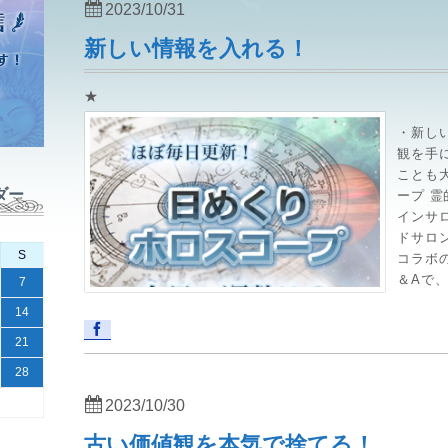
2023/10/31
新しい情報を入れる！
★
・新し
観を手
ことも大
ダー
ープ 
インサ
ドサロ
S
コラボ
＆Aで、
7
14
21
28
2023/10/30
古い価値観を本気で捨てる！