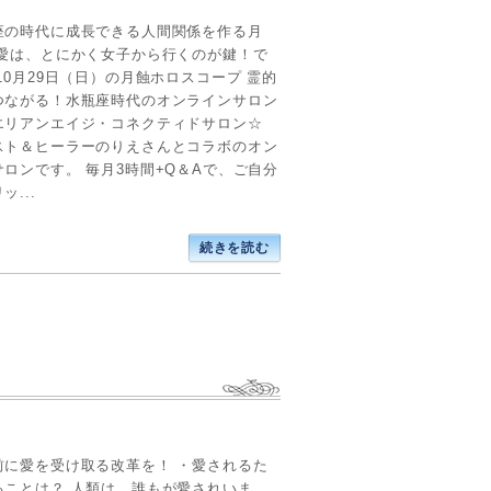
座の時代に成長できる人間関係を作る月
恋愛は、とにかく女子から行くのが鍵！で
10月29日（日）の月蝕ホロスコープ 霊的
つながる！水瓶座時代のオンラインサロン
エリアンエイジ・コネクティドサロン☆
スト＆ヒーラーのりえさんとコラボのオン
ロンです。 毎月3時間+Q＆Aで、ご自分
ッ...
続きを読む
前に愛を受け取る改革を！ ・愛されるた
ることは？ 人類は、誰もが愛されいま