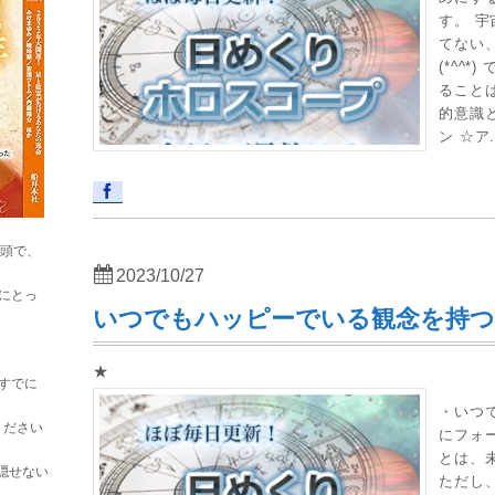
す。 
てない
(*^^
ることは
的意識
ン ☆ア.
巻頭で、
2023/10/27
にとっ
いつでもハッピーでいる観念を持つ
★
すでに
・いつ
ください
にフォ
とは、
隠せない
ただし