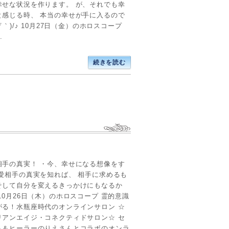
幸せな状況を作ります。 が、それでも幸
と感じる時、 本当の幸せが手に入るので
´▽｀)/♪ 10月27日（金）のホロスコープ
.
続きを読む
相手の真実！ ・今、幸せになる想像をす
恋愛相手の真実を知れば、 相手に求めるも
そして自分を変えるきっかけにもなるか
10月26日（木）のホロスコープ 霊的意識
がる！水瓶座時代のオンラインサロン ☆
リアンエイジ・コネクティドサロン☆ セ
ト＆ヒーラーのりえさんとコラボのオンラ