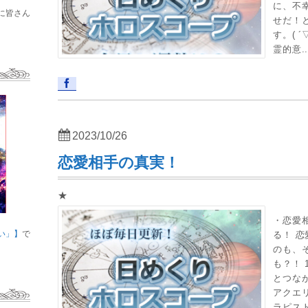
に、不
に皆さん
せだ！
す。( 
霊的意..
2023/10/26
恋愛相手の真実！
★
・恋愛
い」】
で
る！ 
のも、
も？！ 
とつな
アクエ
ラピス