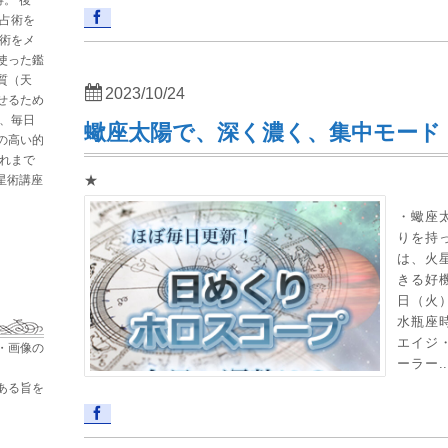
と占術を
星術をメ
使った鑑
質（天
2023/10/24
せるため
た、毎日
蠍座太陽で、深く濃く、集中モード
の高い的
これまで
★
占星術講座
・蠍座
りを持
は、火
きる好機
日（火
水瓶座
エイジ
・画像の
ーラー..
ある旨を