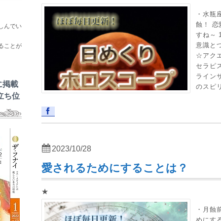
・水瓶
蝕！ 
しんでい
すね～ 
意識と
ることが
☆アク
セラピ
ラインサ
に掲載
のスピリ
立ち位
2023/10/28
愛されるためにすることは？
★
・月蝕
めにす