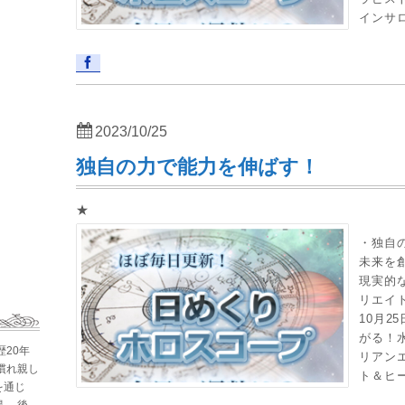
インサロ
2023/10/25
独自の力で能力を伸ばす！
★
・独自
未来を
現実的
リエイ
10月2
がる！
歴20年
リアン
慣れ親し
ト＆ヒー
を通じ
。 後