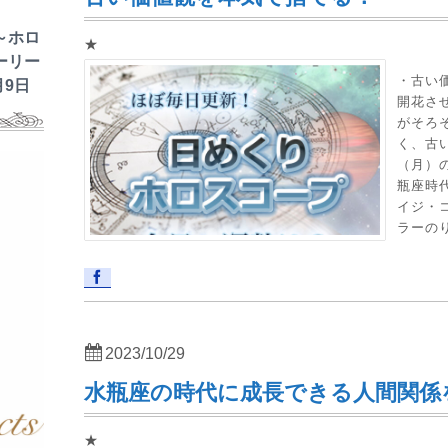
～ホロ
★
ーリー
・古い
月9日
開花さ
がそろ
く、古い
（月）
瓶座時
イジ・
ラーのり
2023/10/29
水瓶座の時代に成長できる人間関係
★