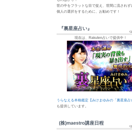
世の中をフラットな目で捉え、世間に流されず
個人の選択をするために、お勧めです！
『裏星座占い』
現在は、Rakuten占いで提供中！
うらなえる本格鑑定【みけまゆみの「裏星座占
も提供しています。
(株)maestro講座日程