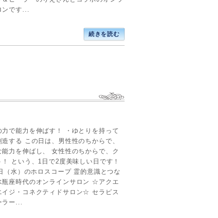
ンです...
続きを読む
の力で能力を伸ばす！ ・ゆとりを持って
創造する この日は、男性性のちからで、
な能力を伸ばし、 女性性のちからで、ク
ト！ という、1日で2度美味しい日です！
5日（水）のホロスコープ 霊的意識とつな
水瓶座時代のオンラインサロン ☆アクエ
エイジ・コネクティドサロン☆ セラピス
ラー...