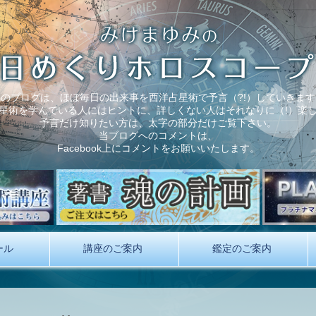
このブログは、ほぼ毎日の出来事を西洋占星術で予言（?!）していきます
星術を学んでいる人にはヒントに、詳しくない人はそれなりに（!）楽
予言だけ知りたい方は、太字の部分だけご覧下さい。
当ブログへのコメントは、
Facebook上にコメントをお願いいたします。
ール
講座のご案内
鑑定のご案内