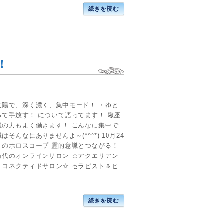
続きを読む
！
太陽で、深く濃く、集中モード！ ・ゆと
って手放す！ について語ってます！ 蠍座
星の力もよく働きます！ こんなに集中で
はそんなにありませんよ～(*^^*) 10月24
）のホロスコープ 霊的意識とつながる！
時代のオンラインサロン ☆アクエリアン
・コネクティドサロン☆ セラピスト＆ヒ
.
続きを読む