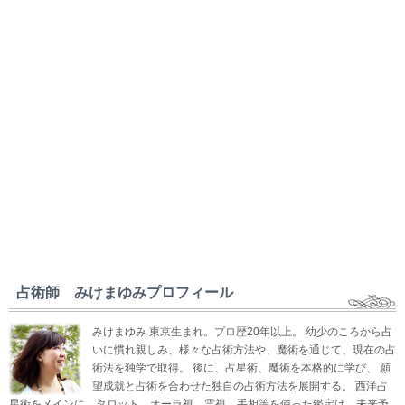
占術師 みけまゆみプロフィール
みけまゆみ 東京生まれ。プロ歴20年以上。 幼少のころから占
いに慣れ親しみ、様々な占術方法や、魔術を通じて、現在の占
術法を独学で取得。 後に、占星術、魔術を本格的に学び、 願
望成就と占術を合わせた独自の占術方法を展開する。 西洋占
星術をメインに、タロット、オーラ視、霊視、手相等を使った鑑定は、未来予