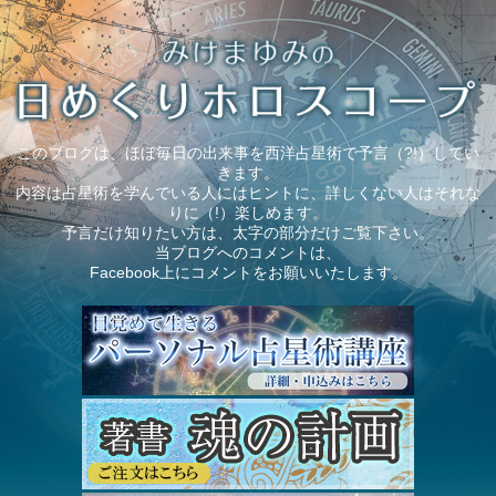
このブログは、ほぼ毎日の出来事を西洋占星術で予言（?!）してい
きます。
内容は占星術を学んでいる人にはヒントに、詳しくない人はそれな
りに（!）楽しめます。
予言だけ知りたい方は、太字の部分だけご覧下さい。
当ブログへのコメントは、
Facebook上にコメントをお願いいたします。