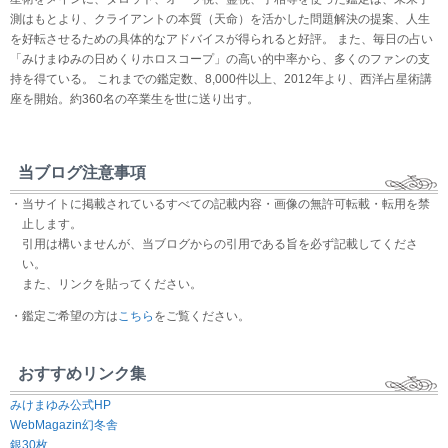
測はもとより、クライアントの本質（天命）を活かした問題解決の提案、人生
を好転させるための具体的なアドバイスが得られると好評。 また、毎日の占い
「みけまゆみの日めくりホロスコープ」の高い的中率から、多くのファンの支
持を得ている。 これまでの鑑定数、8,000件以上、2012年より、西洋占星術講
座を開始。約360名の卒業生を世に送り出す。
当ブログ注意事項
・当サイトに掲載されているすべての記載内容・画像の無許可転載・転用を禁
止します。
引用は構いませんが、当ブログからの引用である旨を必ず記載してくださ
い。
また、リンクを貼ってください。
・鑑定ご希望の方は
こちら
をご覧ください。
おすすめリンク集
みけまゆみ公式HP
WebMagazin幻冬舎
銀30枚