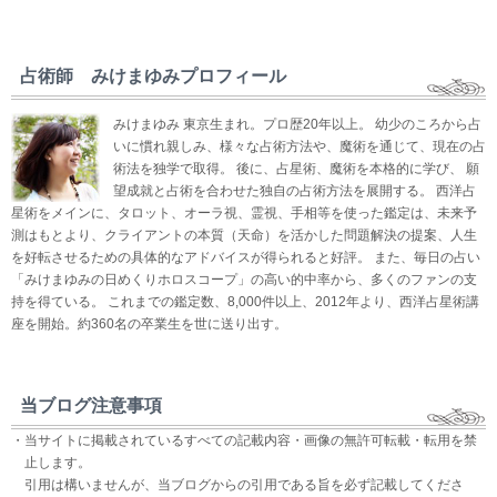
占術師 みけまゆみプロフィール
みけまゆみ 東京生まれ。プロ歴20年以上。 幼少のころから占
いに慣れ親しみ、様々な占術方法や、魔術を通じて、現在の占
術法を独学で取得。 後に、占星術、魔術を本格的に学び、 願
望成就と占術を合わせた独自の占術方法を展開する。 西洋占
星術をメインに、タロット、オーラ視、霊視、手相等を使った鑑定は、未来予
測はもとより、クライアントの本質（天命）を活かした問題解決の提案、人生
を好転させるための具体的なアドバイスが得られると好評。 また、毎日の占い
「みけまゆみの日めくりホロスコープ」の高い的中率から、多くのファンの支
持を得ている。 これまでの鑑定数、8,000件以上、2012年より、西洋占星術講
座を開始。約360名の卒業生を世に送り出す。
当ブログ注意事項
・当サイトに掲載されているすべての記載内容・画像の無許可転載・転用を禁
止します。
引用は構いませんが、当ブログからの引用である旨を必ず記載してくださ