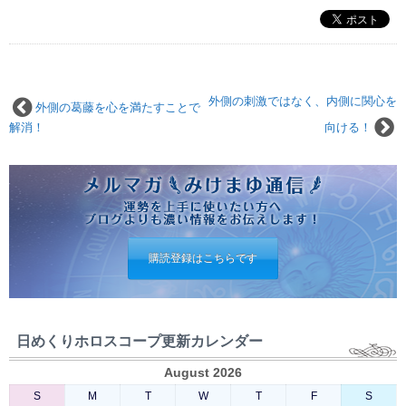
外側の刺激ではなく、内側に関心を
外側の葛藤を心を満たすことで
解消！
向ける！
購読登録はこちらです
日めくりホロスコープ更新カレンダー
August 2026
S
M
T
W
T
F
S