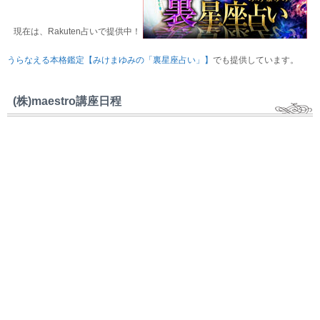
現在は、Rakuten占いで提供中！
うらなえる本格鑑定【みけまゆみの「裏星座占い」】
でも提供しています。
(株)maestro講座日程