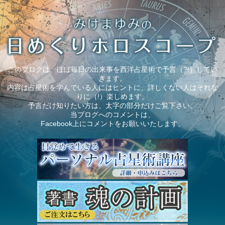
このブログは、ほぼ毎日の出来事を西洋占星術で予言（?!）してい
きます。
内容は占星術を学んでいる人にはヒントに、詳しくない人はそれな
りに（!）楽しめます。
予言だけ知りたい方は、太字の部分だけご覧下さい。
当ブログへのコメントは、
Facebook上にコメントをお願いいたします。