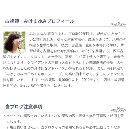
占術師 みけまゆみプロフィール
みけまゆみ 東京生まれ。プロ歴20年以上。 幼少のころから占
いに慣れ親しみ、様々な占術方法や、魔術を通じて、現在の占
術法を独学で取得。 後に、占星術、魔術を本格的に学び、 願
望成就と占術を合わせた独自の占術方法を展開する。 西洋占
星術をメインに、タロット、オーラ視、霊視、手相等を使った鑑定は、未来予
測はもとより、クライアントの本質（天命）を活かした問題解決の提案、人生
を好転させるための具体的なアドバイスが得られると好評。 また、毎日の占い
「みけまゆみの日めくりホロスコープ」の高い的中率から、多くのファンの支
持を得ている。 これまでの鑑定数、8,000件以上、2012年より、西洋占星術講
座を開始。約360名の卒業生を世に送り出す。
当ブログ注意事項
・当サイトに掲載されているすべての記載内容・画像の無許可転載・転用を禁
止します。
引用は構いませんが、当ブログからの引用である旨を必ず記載してくださ