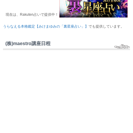
現在は、Rakuten占いで提供中！
うらなえる本格鑑定【みけまゆみの「裏星座占い」】
でも提供しています。
(株)maestro講座日程