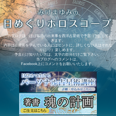
このブログは、ほぼ毎日の出来事を西洋占星術で予言（?!）してい
きます。
内容は占星術を学んでいる人にはヒントに、詳しくない人はそれな
りに（!）楽しめます。
予言だけ知りたい方は、太字の部分だけご覧下さい。
当ブログへのコメントは、
Facebook上にコメントをお願いいたします。