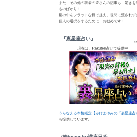
また、その他の著者の皆さんの記事も、驚きを
ものばかり！
世の中をフラットな目で捉え、世間に流されず
個人の選択をするために、お勧めです！
『裏星座占い』
現在は、Rakuten占いで提供中！
うらなえる本格鑑定【みけまゆみの「裏星座占
も提供しています。
(株)maestro講座日程