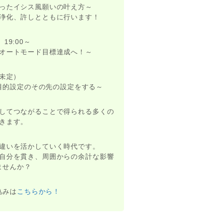
ったイシス風願いの叶え方～
浄化、許しとともに行います！
19:00～
オートモード目標達成へ！～
時未定）
目的設定のその先の設定をする～
してつながることで得られる多くの
きます。
違いを活かしていく時代です。
自分を貫き、周囲からの余計な影響
ませんか？
込みは
こちらから！