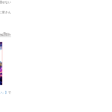
隠せない
に皆さん
い」】
で