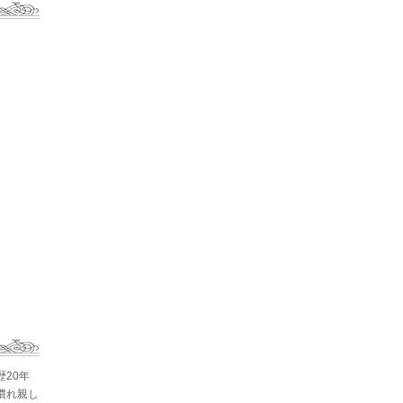
歴20年
慣れ親し