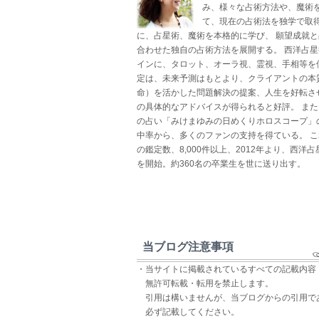
み、様々な占術方法や、魔術
て、現在の占術法を独学で取得
に、占星術、魔術を本格的に学び、 願望成就
合わせた独自の占術方法を展開する。 西洋占
インに、タロット、オーラ視、霊視、手相等を
定は、未来予測はもとより、クライアントの本
命）を活かした問題解決の提案、人生を好転さ
の具体的なアドバイスが得られると好評。 ま
の占い「みけまゆみの日めくりホロスコープ」
中率から、多くのファンの支持を得ている。 
の鑑定数、8,000件以上、2012年より、西洋
を開始。約360名の卒業生を世に送り出す。
当ブログ注意事項
・当サイトに掲載されているすべての記載内容
無許可転載・転用を禁止します。
引用は構いませんが、当ブログからの引用で
必ず記載してください。