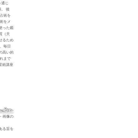
を通じ
。 後
と占術を
星術をメ
使った鑑
質（天
せるため
た、毎日
の高い的
これまで
占星術講座
・画像の
ある旨を