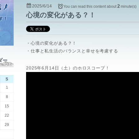
2025/6/14
2
You can read this content about
minute(s)
心境の変化がある？！
・心境の変化がある？！
・仕事と私生活のバランスと幸せを考慮する
ダー
2025年6月14日（土）のホロスコープ！
S
1
8
15
22
29