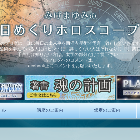
このブログは、ほぼ毎日の出来事を西洋占星術で予言（?!）していきます
星術を学んでいる人にはヒントに、詳しくない人はそれなりに（!）楽
予言だけ知りたい方は、太字の部分だけご覧下さい。
当ブログへのコメントは、
Facebook上にコメントをお願いいたします。
ール
講座のご案内
鑑定のご案内