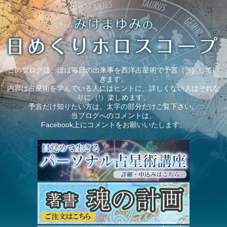
このブログは、ほぼ毎日の出来事を西洋占星術で予言（?!）してい
きます。
内容は占星術を学んでいる人にはヒントに、詳しくない人はそれな
りに（!）楽しめます。
予言だけ知りたい方は、太字の部分だけご覧下さい。
当ブログへのコメントは、
Facebook上にコメントをお願いいたします。