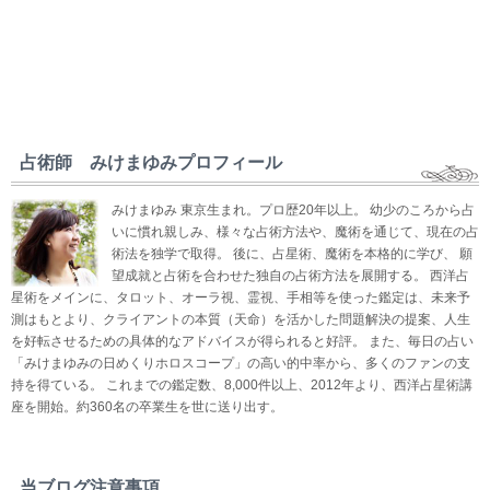
占術師 みけまゆみプロフィール
みけまゆみ 東京生まれ。プロ歴20年以上。 幼少のころから占
いに慣れ親しみ、様々な占術方法や、魔術を通じて、現在の占
術法を独学で取得。 後に、占星術、魔術を本格的に学び、 願
望成就と占術を合わせた独自の占術方法を展開する。 西洋占
星術をメインに、タロット、オーラ視、霊視、手相等を使った鑑定は、未来予
測はもとより、クライアントの本質（天命）を活かした問題解決の提案、人生
を好転させるための具体的なアドバイスが得られると好評。 また、毎日の占い
「みけまゆみの日めくりホロスコープ」の高い的中率から、多くのファンの支
持を得ている。 これまでの鑑定数、8,000件以上、2012年より、西洋占星術講
座を開始。約360名の卒業生を世に送り出す。
当ブログ注意事項