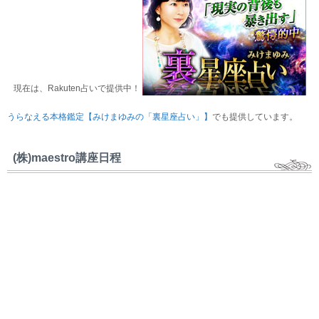
現在は、Rakuten占いで提供中！
うらなえる本格鑑定【みけまゆみの「裏星座占い」】
でも提供しています。
(株)maestro講座日程