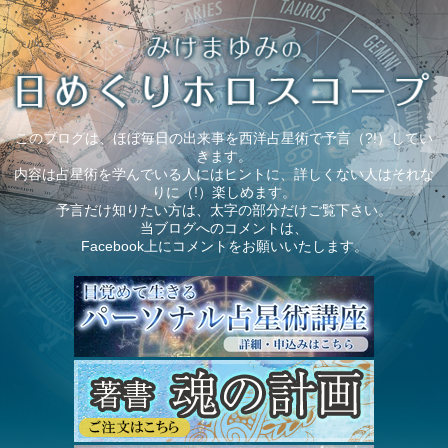
このブログは、ほぼ毎日の出来事を西洋占星術で予言（?!）してい
きます。
内容は占星術を学んでいる人にはヒントに、詳しくない人はそれな
りに（!）楽しめます。
予言だけ知りたい方は、太字の部分だけご覧下さい。
当ブログへのコメントは、
Facebook上にコメントをお願いいたします。