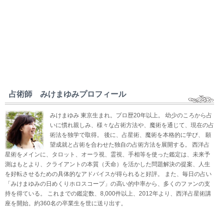
占術師 みけまゆみプロフィール
みけまゆみ 東京生まれ。プロ歴20年以上。 幼少のころから占
いに慣れ親しみ、様々な占術方法や、魔術を通じて、現在の占
術法を独学で取得。 後に、占星術、魔術を本格的に学び、 願
望成就と占術を合わせた独自の占術方法を展開する。 西洋占
星術をメインに、タロット、オーラ視、霊視、手相等を使った鑑定は、未来予
測はもとより、クライアントの本質（天命）を活かした問題解決の提案、人生
を好転させるための具体的なアドバイスが得られると好評。 また、毎日の占い
「みけまゆみの日めくりホロスコープ」の高い的中率から、多くのファンの支
持を得ている。 これまでの鑑定数、8,000件以上、2012年より、西洋占星術講
座を開始。約360名の卒業生を世に送り出す。