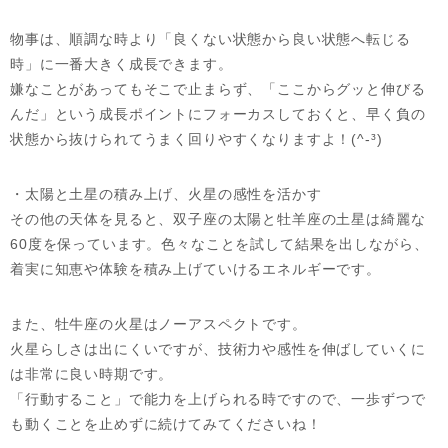
物事は、順調な時より「良くない状態から良い状態へ転じる
時」に一番大きく成長できます。
嫌なことがあってもそこで止まらず、「ここからグッと伸びる
んだ」という成長ポイントにフォーカスしておくと、早く負の
状態から抜けられてうまく回りやすくなりますよ！(^-³)
・太陽と土星の積み上げ、火星の感性を活かす
その他の天体を見ると、双子座の太陽と牡羊座の土星は綺麗な
60度を保っています。色々なことを試して結果を出しながら、
着実に知恵や体験を積み上げていけるエネルギーです。
また、牡牛座の火星はノーアスペクトです。
火星らしさは出にくいですが、技術力や感性を伸ばしていくに
は非常に良い時期です。
「行動すること」で能力を上げられる時ですので、一歩ずつで
も動くことを止めずに続けてみてくださいね！