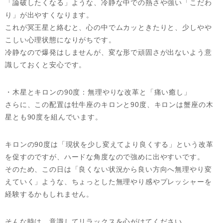
「論破したくなる」ような、冷静な中での熱さや強い「こだわ
り」が出やすくなります。
これが冥王星と絡むと、心の中でムカッときたりと、少しやや
こしい心理状態になりがちです。
冷静なので爆発はしませんが、変な形で頑固さが出ないよう意
識しておくと安心です。
・木星とキロンの90度：無理やりな改革と「痛い癒し」
さらに、この配置は牡牛座のキロンと90度、キロンは蟹座の木
星とも90度を組んでいます。
キロンの90度は「現状を少し変えてより良くする」という改革
を促すのですが、ハードな角度なので強めに出やすいです。
そのため、この日は「良くない状況から良い方向へ無理やり変
えていく」ような、ちょっとした無理やり感やプレッシャーを
経験するかもしれません。
そんな時は、意識してリラックスを心がけてください。