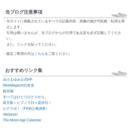
当ブログ注意事項
・当サイトに掲載されているすべての記載内容・画像の無許可転載・転用を禁
止します。
引用は構いませんが、当ブログからの引用である旨を必ず記載してくださ
い。
また、リンクを貼ってください。
・鑑定ご希望の方は
こちら
をご覧ください。
おすすめリンク集
みけまゆみ公式HP
WebMagazin幻冬舎
銀30枚
すべてはひとりひとりから。
星月夜～ヒプノで日々是好日！
ヒナラボ！（FX初心者講座）
stargazer
The Moon Age Calender