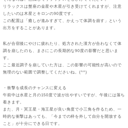
リラックスは蟹座の金星や木星が引き受けてくれますが、注意
したいのは木星とキロンの90度です。
この配置は「癒しが進みすぎて、かえって体調を崩す」という
出方をすることがあります。
私が合宿後にやけに疲れたり、処方された漢方が合わなくて体
調を崩したのも、まさにこの長期的な90度の影響だと思いま
す。
ここ最近調子を崩していた方は、この影響の可能性が高いので
無理のない範囲で調整してくださいね。(^^)
・衝撃を成長のチャンスに変える
午前中は水星と月の150度で波が出やすいですが、午後には落ち
着きます。
また、月・冥王星・海王星が良い角度で小三角を作るため、一
時的な衝撃はあっても、「今までの枠を外して自分を開放する
こと」が十分にできる日です。