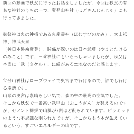
前回の動画で秩父に行ったお話をしましたが、今回は秩父の有
名な神社のうちの一つ、宝登山神社（ほどさんじんじゃ）にも
行ってきました。
御祭神は火の神様である火産霊神（ほむすびのかみ）、大山祇
神、神武天皇
（神日本磐余彦尊）、関係が深いのは日本武尊（やまとたける
のみこと）です。三峯神社にもいらっしゃいましたが、秩父は
本当に「武（タケル）」に縁がある土地なのだと感じます。
宝登山神社はロープウェイで奥宮まで行けるので、誰でも行け
る場所です。
山頂の奥宮は素晴らしい気で、森の中の最高の空気でした。
そこから秩父で一番高い武甲山（ぶこうざん）が見えるのです
が、セメント採掘で山肌が7割ほど削られています。ピラミッド
のような不思議な削られ方ですが、そこからもう木が生えてい
るという、すごいエネルギーの山です。