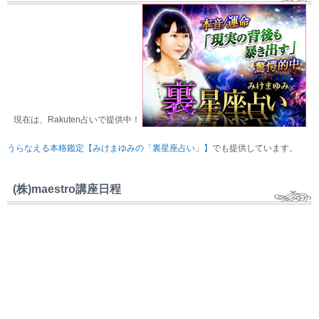
現在は、Rakuten占いで提供中！
うらなえる本格鑑定【みけまゆみの「裏星座占い」】
でも提供しています。
(株)maestro講座日程