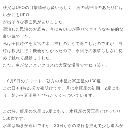
秩父はUFOの目撃情報も多いらしく、あの武甲山のあたりには
いかにもUFO
が出そうな雰囲気がありました。
宿泊した民泊のお庭も、今にもUFOが降りてきそうな神秘的な
良い気でした。
私は子供時代を大宮の氷川神社の近くで過ごしたのですが、当
時は秩父に行く機会がなかったので、今回その素晴らしさに初
めて触れて感動しました。
ただ、車がないとアクセスは大変な場所ですね（笑）。
・6月5日のチャート：朝方の水星と冥王星の150度
この日も4時26分が夜明けです。月は水瓶座の初期、2度にあ
り、朝から冥王星とぴったりくっついています。
この時、蟹座の水星は5度にあり、水瓶座の冥王星とぴったり
150度です。
水星は動きが速いですが、30日からの逆行を控えて少し進みが