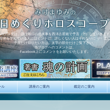
このブログは、ほぼ毎日の出来事を西洋占星術で予言（?!）していきます
星術を学んでいる人にはヒントに、詳しくない人はそれなりに（!）楽
予言だけ知りたい方は、太字の部分だけご覧下さい。
当ブログへのコメントは、
Facebook上にコメントをお願いいたします。
ール
講座のご案内
鑑定のご案内