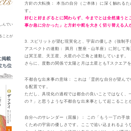
方針の大転換： 本当の自分（ご本体）に深く触れる
す。
好むと好まざるとに関わらず、今までとは全然違うと
しんでい
事か急に分かった」と方針や舵を大きく切り替える人
ることが
3. スピリットが望む現実化と、宇宙の優しさ（強制手
アスペクトの連動： 満月（蟹座・山羊座）に対して海
は冥王星、天王星、火星の小三角と連動しています。
に掲載
さらに、度数の関係で太陽と月は土星ともTスクエア
立ち位
不都合な出来事の意味： これは「霊的な自分が望ん
る配置です。
ただし、具現化の過程では都合の良いことではなく、
の？」と思うような不都合な出来事として起こること
自分へのサレンダー（屈服）： この「もう一丁の手
くための宇宙の優しさです。ここで追い込まれるよう