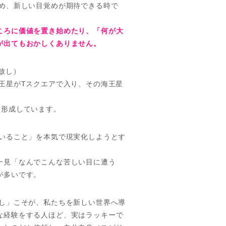
ため、新しい目覚めが期待できる時で
ころに価値を置き始めたり、「何が大
が出てもおかしくありません。
放し）
王星がTスクエアで入り、その海王星
を形成しています。
でいること」を本気で現実化しようとす
一見「なんでこんな苦しい目に遭う
が多いです。
放し」こそが、私たちを新しい世界へ導
な経験をする人ほど、実はラッキーで