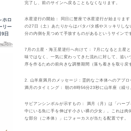
完了し、前のサインへ戻ることもなくなります。
水星逆行の開始： 同日に蟹座で水星逆行が始まりま
～ホロ
の27日（土）あたりからはバタバタ感やスッキリしな
ーリー
分の内側を見つめて手放すものがあるというサインで
月9日
7月の土星・海王星逆行へ向けて： 7月になると土星
味ではなく、一気に変わってきた流れに対して、追い
序を作るための前向きな調整期間（落ち着きを取り戻
2. 山羊座満月のメッセージ：霊的なご本体へのアプロ
満月のタイミング： 朝の8時56分23秒に山羊座（繰
サビアンシンボルが示すもの： 満月（月）は「ハー
中にいる魚に手を伸ばす小さい裸の少女」。これは肉
な部分（ご本体）」にフォーカスが当たる配置です。