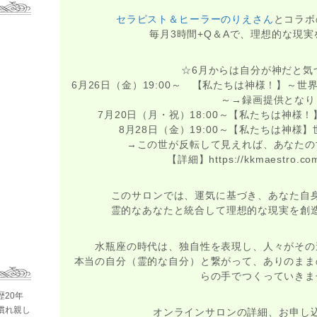
セラピスト＆ヒーラーのりえさん
とコラボ
毎月3時間+Q＆Aで、理想的な現
☆6月からは自分が神だと気
6月26日（金）19:00～ 【私たちは神様！】～
～→録画提供となり
7月20日（月・祝）18:00～【私たちは神様
8月28日（金）19:00～【私たちは神様
→この世が反転して見えれば、あなたの
【詳細】https://kkmaestro.com
このサロンでは、運気に基づき、あなた自
霊的なあなたと統合して理想的な現実を創
水瓶座の時代は、独自性を表現し、人々がその
本当の自分（霊的な自分）と繋がって、ありのまま
らの手でつくっていきま
歴20年
慣れ親し
オンラインサロンの詳細、お申し