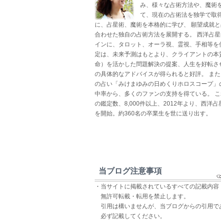
み、様々な占術方法や、魔術
て、現在の占術法を独学で取得
に、占星術、魔術を本格的に学び、 願望成就
合わせた独自の占術方法を展開する。 西洋占
インに、タロット、オーラ視、霊視、手相等を
定は、未来予測はもとより、クライアントの本
命）を活かした問題解決の提案、人生を好転さ
の具体的なアドバイスが得られると好評。 ま
の占い「みけまゆみの日めくりホロスコープ」
中率から、多くのファンの支持を得ている。 
の鑑定数、8,000件以上、2012年より、西洋
を開始。約360名の卒業生を世に送り出す。
当ブログ注意事項
・当サイトに掲載されているすべての記載内容
無許可転載・転用を禁止します。
引用は構いませんが、当ブログからの引用で
必ず記載してください。