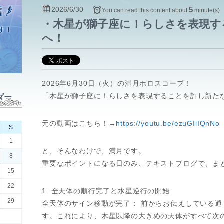
2026/6/30
5
You can read this content about
minute(s)
・木星が獅子座に！らしさを表現す
へ！
2026年6月30日（火）の満月ホロスコープ！
「木星が獅子座に！らしさを表現することを許し新た
ダー
元の動画はこちら！→
https://youtu.be/ezuGIiIQnNo
S
1
と、そんなわけで、満月です。
8
重要なポイントになる日のみ、テキストブログで、ま
15
22
1. 全天体の順行完了と水星逆行の開始
29
全天体のサイン移動が完了： 前からお伝えしている
す。これにより、木星以降の大きめの天体がすべて次