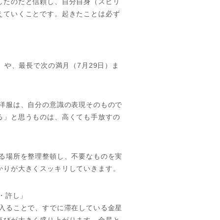
したのだと信頼し、自分自身（スピリ
えていくことです。起きたことは必ず
）や、最長で次の満月（7月29日）ま
お洋服は、自分の意識の表現そのもので
る」と思うものは、高くても手放すの
する場所を整理整頓し、不要なものを実
かりが大きくスッキリしていきます。
・許し」
に入ることで、すでに滞在している金星
喜びが大きく盛り上がります。金星と