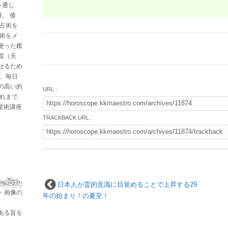
を通じ
。 後
と占術を
星術をメ
使った鑑
質（天
せるため
た、毎日
の高い的
URL :
これまで
占星術講座
TRACKBACK URL :
日本人が霊的意識に目覚めることで上昇する29
・画像の
年の始まり！の夏至！
ある旨を