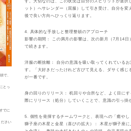
す。大切なのは、この状況は自分のスピリットが選択
ット）へサレンダー（屈服）して引き受け、自分を変
後で良い方向へひっくり返ります。
4. 具体的な手放しと整理整頓のアプローチ
影響の期間： この満月の影響は、次の新月（7月14日
で続きます。
洋服の断捨離： 自分の意識を吸い取ってくれている
す。「大好きだったけれど古びて見える、ダサく感じ
巻頭で、
が一番です。
にとっ
身の回りのリリース： 机回りや台所など、よく目に
際にリリース（処分）していくことで、意識の引っ掛
すでに
5. 個性を発揮するチームワークと、表現への「癒やし
ください
獅子座の木星と金星（喜びの拡大）： 木星が獅子座
と合流し、趣味や大好きなものへの没頭、自己表現の