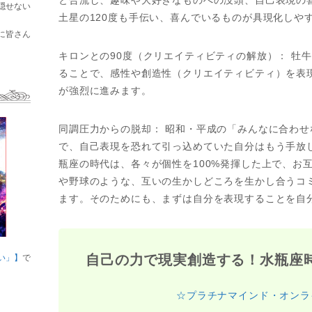
隠せない
土星の120度も手伝い、喜んでいるものが具現化しや
に皆さん
キロンとの90度（クリエイティビティの解放）： 牡
ることで、感性や創造性（クリエイティビティ）を表
が強烈に進みます。
同調圧力からの脱却： 昭和・平成の「みんなに合わ
で、自己表現を恐れて引っ込めていた自分はもう手放
瓶座の時代は、各々が個性を100%発揮した上で、お
や野球のような、互いの生かしどころを生かし合うコ
ます。そのためにも、まずは自分を表現することを自
自己の力で現実創造する！水瓶座
い」】
で
☆プラチナマインド・オンラ