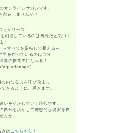
のオンラインサロンです。
実を創造しませんか？
づくシリーズ
世界を創造しているのは自分だと気づく
ます
！】～すべてを逆転して捉える～
】世界を作っているのは自分
世界の創造主になれる！
/aquarianage/
身の内なる力を呼び覚まし、
造できるように、導きます。
違いを活かしていく時代です。
の自分を活かして理想的な現実を自
せんか。
込みは
こちらから！