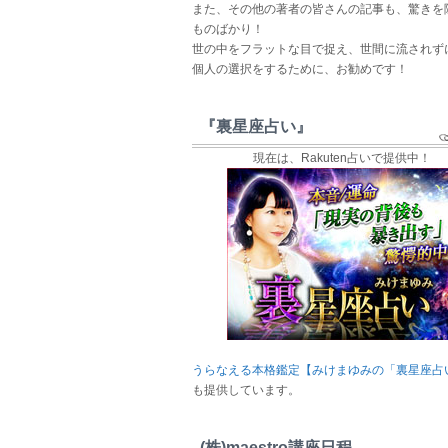
また、その他の著者の皆さんの記事も、驚きを
ものばかり！
世の中をフラットな目で捉え、世間に流されず
個人の選択をするために、お勧めです！
『裏星座占い』
現在は、Rakuten占いで提供中！
うらなえる本格鑑定【みけまゆみの「裏星座占
も提供しています。
(株)maestro講座日程