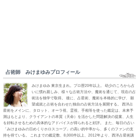
占術師 みけまゆみプロフィール
みけまゆみ 東京生まれ。プロ歴20年以上。 幼少のころから占
いに慣れ親しみ、様々な占術方法や、魔術を通じて、現在の占
術法を独学で取得。 後に、占星術、魔術を本格的に学び、 願
望成就と占術を合わせた独自の占術方法を展開する。 西洋占
星術をメインに、タロット、オーラ視、霊視、手相等を使った鑑定は、未来予
測はもとより、クライアントの本質（天命）を活かした問題解決の提案、人生
を好転させるための具体的なアドバイスが得られると好評。 また、毎日の占い
「みけまゆみの日めくりホロスコープ」の高い的中率から、多くのファンの支
持を得ている。 これまでの鑑定数、8,000件以上、2012年より、西洋占星術講