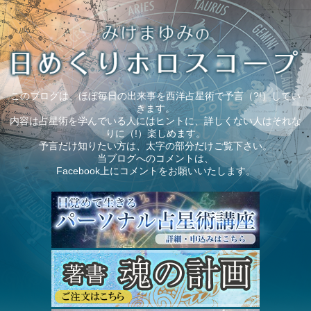
このブログは、ほぼ毎日の出来事を西洋占星術で予言（?!）してい
きます。
内容は占星術を学んでいる人にはヒントに、詳しくない人はそれな
りに（!）楽しめます。
予言だけ知りたい方は、太字の部分だけご覧下さい。
当ブログへのコメントは、
Facebook上にコメントをお願いいたします。