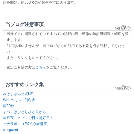
座を開始。約360名の卒業生を世に送り出す。
当ブログ注意事項
・当サイトに掲載されているすべての記載内容・画像の無許可転載・転用を禁
止します。
引用は構いませんが、当ブログからの引用である旨を必ず記載してくださ
い。
また、リンクを貼ってください。
・鑑定ご希望の方は
こちら
をご覧ください。
おすすめリンク集
みけまゆみ公式HP
WebMagazin幻冬舎
銀30枚
すべてはひとりひとりから。
星月夜～ヒプノで日々是好日！
ヒナラボ！（FX初心者講座）
stargazer