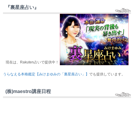
『裏星座占い』
現在は、Rakuten占いで提供中！
うらなえる本格鑑定【みけまゆみの「裏星座占い」】
でも提供しています。
(株)maestro講座日程