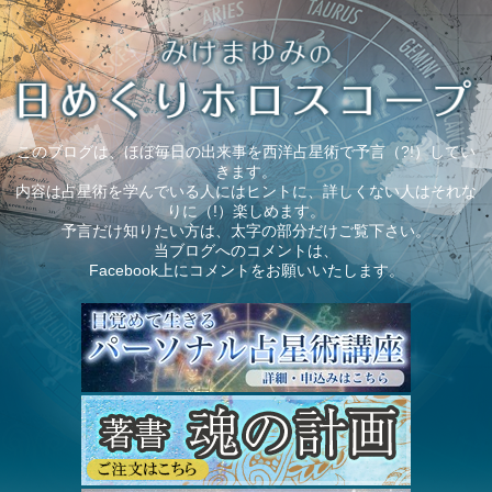
このブログは、ほぼ毎日の出来事を西洋占星術で予言（?!）してい
きます。
内容は占星術を学んでいる人にはヒントに、詳しくない人はそれな
りに（!）楽しめます。
予言だけ知りたい方は、太字の部分だけご覧下さい。
当ブログへのコメントは、
Facebook上にコメントをお願いいたします。