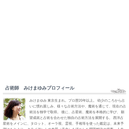
占術師 みけまゆみプロフィール
みけまゆみ 東京生まれ。プロ歴20年以上。 幼少のころから占
いに慣れ親しみ、様々な占術方法や、魔術を通じて、現在の占
術法を独学で取得。 後に、占星術、魔術を本格的に学び、 願
望成就と占術を合わせた独自の占術方法を展開する。 西洋占
星術をメインに、タロット、オーラ視、霊視、手相等を使った鑑定は、未来予