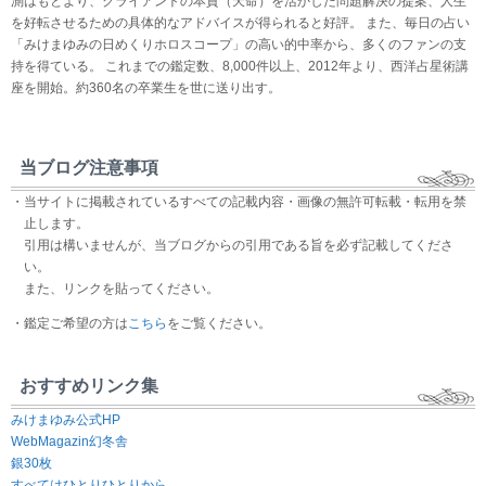
測はもとより、クライアントの本質（天命）を活かした問題解決の提案、人生
を好転させるための具体的なアドバイスが得られると好評。 また、毎日の占い
「みけまゆみの日めくりホロスコープ」の高い的中率から、多くのファンの支
持を得ている。 これまでの鑑定数、8,000件以上、2012年より、西洋占星術講
座を開始。約360名の卒業生を世に送り出す。
当ブログ注意事項
・当サイトに掲載されているすべての記載内容・画像の無許可転載・転用を禁
止します。
引用は構いませんが、当ブログからの引用である旨を必ず記載してくださ
い。
また、リンクを貼ってください。
・鑑定ご希望の方は
こちら
をご覧ください。
おすすめリンク集
みけまゆみ公式HP
WebMagazin幻冬舎
銀30枚
すべてはひとりひとりから。