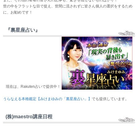
また、その他の著者の皆さんの記事も、驚きを隠せないものばかり！
世の中をフラットな目で捉え、世間に流されずに皆さん個人の選択をするため
に、お勧めです！
『裏星座占い』
現在は、Rakuten占いで提供中！
うらなえる本格鑑定【みけまゆみの「裏星座占い」】
でも提供しています。
(株)maestro講座日程