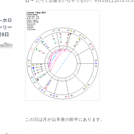
ね〜 だってお腹空いちゃうもの！ 5月1日(土)のホロ
～ホロ
ーリー
月9日
この日は月が山羊座の前半にあります。