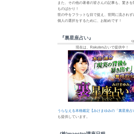
また、その他の著者の皆さんの記事も、驚きを
ものばかり！
世の中をフラットな目で捉え、世間に流されず
個人の選択をするために、お勧めです！
『裏星座占い』
現在は、Rakuten占いで提供中！
うらなえる本格鑑定【みけまゆみの「裏星座占
も提供しています。
(株)maestro講座日程