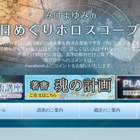
このブログは、ほぼ毎日の出来事を西洋占星術で予言（?!）していきます
星術を学んでいる人にはヒントに、詳しくない人はそれなりに（!）楽
予言だけ知りたい方は、太字の部分だけご覧下さい。
当ブログへのコメントは、
Facebook上にコメントをお願いいたします。
ール
講座のご案内
鑑定のご案内