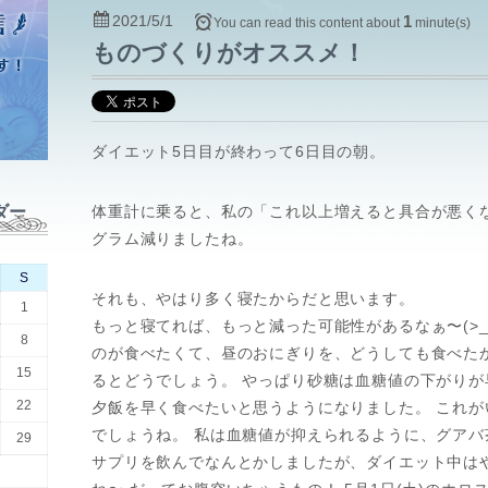
2021/5/1
1
You can read this content about
minute(s)
ものづくりがオススメ！
ダイエット5日目が終わって6日目の朝。
ダー
体重計に乗ると、私の「これ以上増えると具合が悪くな
グラム減りましたね。
S
それも、やはり多く寝たからだと思います。
1
もっと寝てれば、もっと減った可能性があるなぁ〜(>_
8
のが食べたくて、昼のおにぎりを、どうしても食べた
15
るとどうでしょう。 やっぱり砂糖は血糖値の下がり
22
夕飯を早く食べたいと思うようになりました。 これ
でしょうね。 私は血糖値が抑えられるように、グア
29
サプリを飲んでなんとかしましたが、ダイエット中は