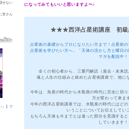
隠せない
になってみてもいいと思いますよ〜♪
に皆さん
★★★西洋占星術講座 初級
占星術の基礎からプロになりたい方まで！占星術の
占星術を学びたい方へ。「天体の活かし方と曜日の
マガを配信中！
全くの初心者から、三重円解読（過去・未来読
魂と人生の仕組みと絡めた占星術講座で、他に
今年は、魚座の時代から水瓶座の時代に完全に切り
方が変わって来ま
今年の西洋占星術講座では、水瓶座の時代にはどの
い」】
で
いうことについてお伝えしてい
もちろん天体も今までとは違った部分を意識すると
していきます！