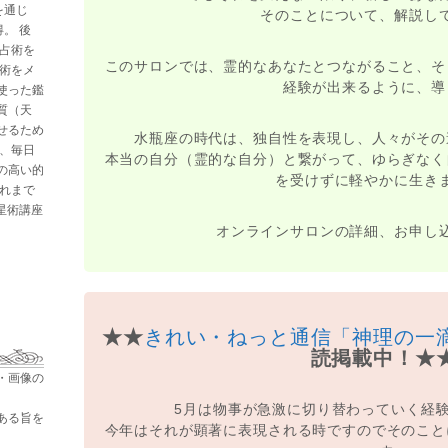
を通じ
そのことについて、解説し
。 後
と占術を
このサロンでは、霊的なあなたとつながること、そ
星術をメ
経験が出来るように、導
使った鑑
質（天
せるため
水瓶座の時代は、独自性を表現し、人々がその
た、毎日
本当の自分（霊的な自分）と繋がって、ゆらぎなく
の高い的
を受けずに軽やかに生き
これまで
占星術講座
オンラインサロンの詳細、お申し
★★
きれい・ねっと通信「神理の一
読掲載中！★
・画像の
5月は物事が急激に切り替わっていく経
ある旨を
今年はそれが顕著に表現される時ですのでそのこと