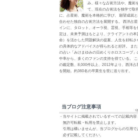
み、様々な占術方法や、魔術
て、現在の占術法を独学で取得
に、占星術、魔術を本格的に学び、 願望成就
合わせた独自の占術方法を展開する。 西洋占
インに、タロット、オーラ視、霊視、手相等を
定は、未来予測はもとより、クライアントの本
命）を活かした問題解決の提案、人生を好転さ
の具体的なアドバイスが得られると好評。 ま
の占い「みけまゆみの日めくりホロスコープ」
中率から、多くのファンの支持を得ている。 
の鑑定数、8,000件以上、2012年より、西洋
を開始。約360名の卒業生を世に送り出す。
当ブログ注意事項
・当サイトに掲載されているすべての記載内容
無許可転載・転用を禁止します。
引用は構いませんが、当ブログからの引用で
必ず記載してください。