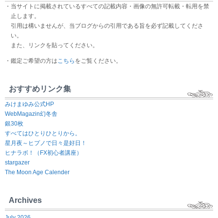
・当サイトに掲載されているすべての記載内容・画像の無許可転載・転用を禁
止します。
引用は構いませんが、当ブログからの引用である旨を必ず記載してくださ
い。
また、リンクを貼ってください。
・鑑定ご希望の方は
こちら
をご覧ください。
おすすめリンク集
みけまゆみ公式HP
WebMagazin幻冬舎
銀30枚
すべてはひとりひとりから。
星月夜～ヒプノで日々是好日！
ヒナラボ！（FX初心者講座）
stargazer
The Moon Age Calender
Archives
July 2026