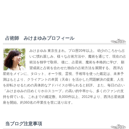
占術師 みけまゆみプロフィール
みけまゆみ 東京生まれ。プロ歴20年以上。 幼少のころから占
いに慣れ親しみ、様々な占術方法や、魔術を通じて、現在の占
術法を独学で取得。 後に、占星術、魔術を本格的に学び、 願
望成就と占術を合わせた独自の占術方法を展開する。 西洋占
星術をメインに、タロット、オーラ視、霊視、手相等を使った鑑定は、未来予
測はもとより、クライアントの本質（天命）を活かした問題解決の提案、人生
を好転させるための具体的なアドバイスが得られると好評。 また、毎日の占い
「みけまゆみの日めくりホロスコープ」の高い的中率から、多くのファンの支
持を得ている。 これまでの鑑定数、8,000件以上、2012年より、西洋占星術講
座を開始。約360名の卒業生を世に送り出す。
当ブログ注意事項