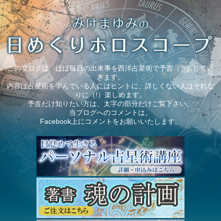
このブログは、ほぼ毎日の出来事を西洋占星術で予言（?!）してい
きます。
内容は占星術を学んでいる人にはヒントに、詳しくない人はそれな
りに（!）楽しめます。
予言だけ知りたい方は、太字の部分だけご覧下さい。
当ブログへのコメントは、
Facebook上にコメントをお願いいたします。