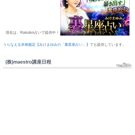
現在は、Rakuten占いで提供中！
うらなえる本格鑑定【みけまゆみの「裏星座占い」】
でも提供しています。
(株)maestro講座日程