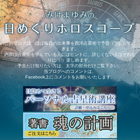
このブログは、ほぼ毎日の出来事を西洋占星術で予言（?!）してい
きます。
内容は占星術を学んでいる人にはヒントに、詳しくない人はそれな
りに（!）楽しめます。
予言だけ知りたい方は、太字の部分だけご覧下さい。
当ブログへのコメントは、
Facebook上にコメントをお願いいたします。