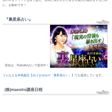
世の中をフラットな目で捉え、世間に流されずに皆さん個人の選択をするため
に、お勧めです！
『裏星座占い』
現在は、Rakuten占いで提供中！
うらなえる本格鑑定【みけまゆみの「裏星座占い」】
でも提供しています。
(株)maestro講座日程