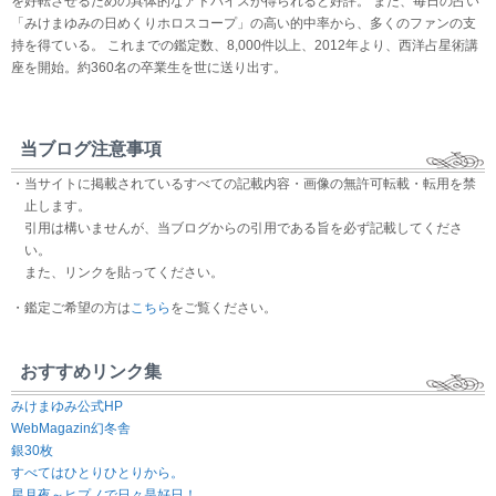
を好転させるための具体的なアドバイスが得られると好評。 また、毎日の占い
「みけまゆみの日めくりホロスコープ」の高い的中率から、多くのファンの支
持を得ている。 これまでの鑑定数、8,000件以上、2012年より、西洋占星術講
座を開始。約360名の卒業生を世に送り出す。
当ブログ注意事項
・当サイトに掲載されているすべての記載内容・画像の無許可転載・転用を禁
止します。
引用は構いませんが、当ブログからの引用である旨を必ず記載してくださ
い。
また、リンクを貼ってください。
・鑑定ご希望の方は
こちら
をご覧ください。
おすすめリンク集
みけまゆみ公式HP
WebMagazin幻冬舎
銀30枚
すべてはひとりひとりから。
星月夜～ヒプノで日々是好日！