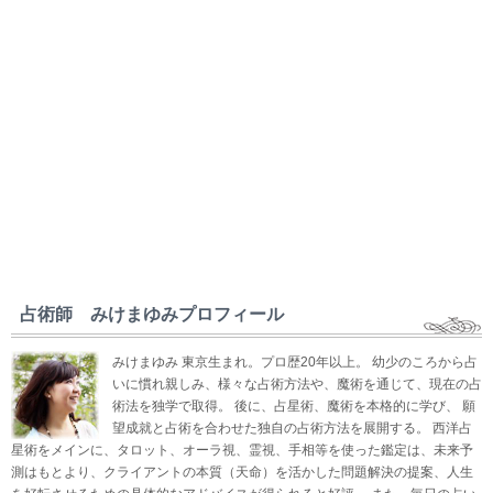
占術師 みけまゆみプロフィール
みけまゆみ 東京生まれ。プロ歴20年以上。 幼少のころから占
いに慣れ親しみ、様々な占術方法や、魔術を通じて、現在の占
術法を独学で取得。 後に、占星術、魔術を本格的に学び、 願
望成就と占術を合わせた独自の占術方法を展開する。 西洋占
星術をメインに、タロット、オーラ視、霊視、手相等を使った鑑定は、未来予
測はもとより、クライアントの本質（天命）を活かした問題解決の提案、人生