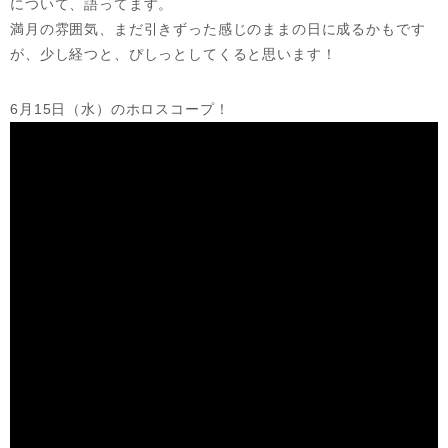
について、語ってます。
満月の雰囲気、まだ引きずった感じのままの日に成るかもです
が、少し経つと、ぴしっとしてくると思います！
6月15日（水）のホロスコープ！