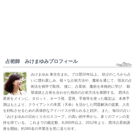
占術師 みけまゆみプロフィール
みけまゆみ 東京生まれ。プロ歴20年以上。 幼少のころから占
いに慣れ親しみ、様々な占術方法や、魔術を通じて、現在の占
術法を独学で取得。 後に、占星術、魔術を本格的に学び、 願
望成就と占術を合わせた独自の占術方法を展開する。 西洋占
星術をメインに、タロット、オーラ視、霊視、手相等を使った鑑定は、未来予
測はもとより、クライアントの本質（天命）を活かした問題解決の提案、人生
を好転させるための具体的なアドバイスが得られると好評。 また、毎日の占い
「みけまゆみの日めくりホロスコープ」の高い的中率から、多くのファンの支
持を得ている。 これまでの鑑定数、8,000件以上、2012年より、西洋占星術講
座を開始。約360名の卒業生を世に送り出す。