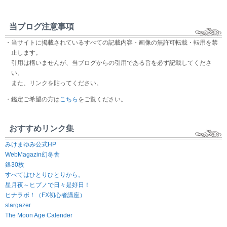
当ブログ注意事項
・当サイトに掲載されているすべての記載内容・画像の無許可転載・転用を禁
止します。
引用は構いませんが、当ブログからの引用である旨を必ず記載してくださ
い。
また、リンクを貼ってください。
・鑑定ご希望の方は
こちら
をご覧ください。
おすすめリンク集
みけまゆみ公式HP
WebMagazin幻冬舎
銀30枚
すべてはひとりひとりから。
星月夜～ヒプノで日々是好日！
ヒナラボ！（FX初心者講座）
stargazer
The Moon Age Calender