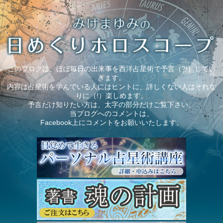
このブログは、ほぼ毎日の出来事を西洋占星術で予言（?!）してい
きます。
内容は占星術を学んでいる人にはヒントに、詳しくない人はそれな
りに（!）楽しめます。
予言だけ知りたい方は、太字の部分だけご覧下さい。
当ブログへのコメントは、
Facebook上にコメントをお願いいたします。