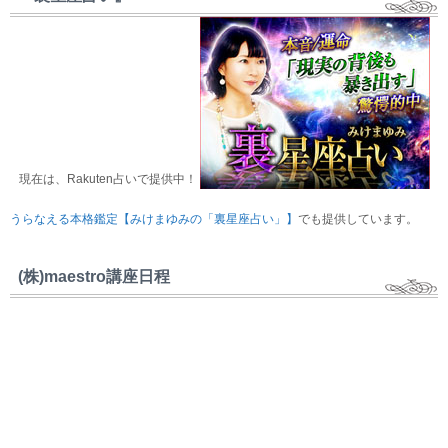
現在は、Rakuten占いで提供中！
うらなえる本格鑑定【みけまゆみの「裏星座占い」】
でも提供しています。
(株)maestro講座日程