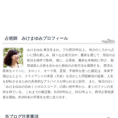
占術師 みけまゆみプロフィール
みけまゆみ 東京生まれ。プロ歴20年以上。 幼少のころから占
いに慣れ親しみ、様々な占術方法や、魔術を通じて、現在の占
術法を独学で取得。 後に、占星術、魔術を本格的に学び、 願
望成就と占術を合わせた独自の占術方法を展開する。 西洋占
星術をメインに、タロット、オーラ視、霊視、手相等を使った鑑定は、未来予
測はもとより、クライアントの本質（天命）を活かした問題解決の提案、人生
を好転させるための具体的なアドバイスが得られると好評。 また、毎日の占い
「みけまゆみの日めくりホロスコープ」の高い的中率から、多くのファンの支
持を得ている。 これまでの鑑定数、8,000件以上、2012年より、西洋占星術講
座を開始。約360名の卒業生を世に送り出す。
当ブログ注意事項