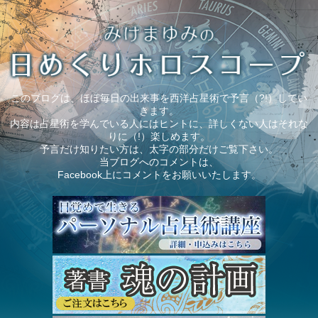
このブログは、ほぼ毎日の出来事を西洋占星術で予言（?!）してい
きます。
内容は占星術を学んでいる人にはヒントに、詳しくない人はそれな
りに（!）楽しめます。
予言だけ知りたい方は、太字の部分だけご覧下さい。
当ブログへのコメントは、
Facebook上にコメントをお願いいたします。