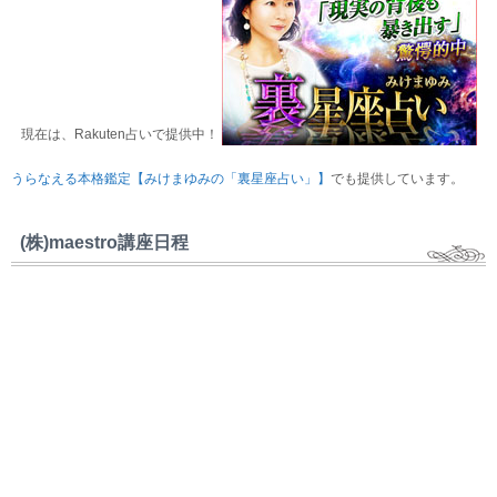
現在は、Rakuten占いで提供中！
うらなえる本格鑑定【みけまゆみの「裏星座占い」】
でも提供しています。
(株)maestro講座日程