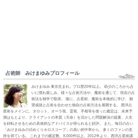
占術師 みけまゆみプロフィール
みけまゆみ 東京生まれ。プロ歴20年以上。 幼少のころから占
いに慣れ親しみ、様々な占術方法や、魔術を通じて、現在の占
術法を独学で取得。 後に、占星術、魔術を本格的に学び、 願
望成就と占術を合わせた独自の占術方法を展開する。 西洋占
星術をメインに、タロット、オーラ視、霊視、手相等を使った鑑定は、未来予
測はもとより、クライアントの本質（天命）を活かした問題解決の提案、人生
を好転させるための具体的なアドバイスが得られると好評。 また、毎日の占い
「みけまゆみの日めくりホロスコープ」の高い的中率から、多くのファンの支
持を得ている。 これまでの鑑定数、8,000件以上、2012年より、西洋占星術講