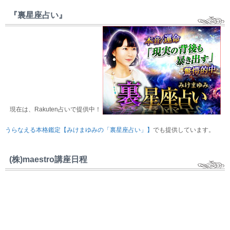
『裏星座占い』
現在は、Rakuten占いで提供中！
うらなえる本格鑑定【みけまゆみの「裏星座占い」】
でも提供しています。
(株)maestro講座日程