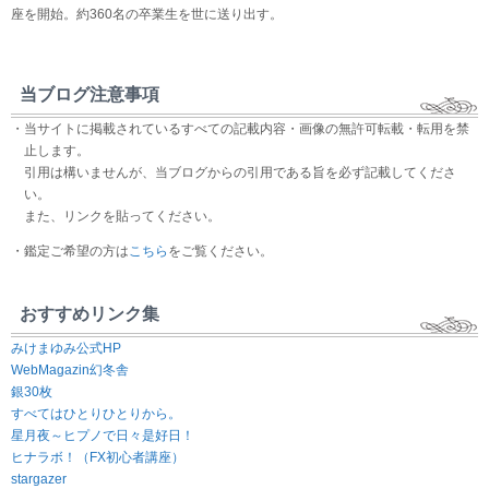
座を開始。約360名の卒業生を世に送り出す。
当ブログ注意事項
・当サイトに掲載されているすべての記載内容・画像の無許可転載・転用を禁
止します。
引用は構いませんが、当ブログからの引用である旨を必ず記載してくださ
い。
また、リンクを貼ってください。
・鑑定ご希望の方は
こちら
をご覧ください。
おすすめリンク集
みけまゆみ公式HP
WebMagazin幻冬舎
銀30枚
すべてはひとりひとりから。
星月夜～ヒプノで日々是好日！
ヒナラボ！（FX初心者講座）
stargazer