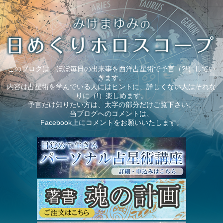
このブログは、ほぼ毎日の出来事を西洋占星術で予言（?!）してい
きます。
内容は占星術を学んでいる人にはヒントに、詳しくない人はそれな
りに（!）楽しめます。
予言だけ知りたい方は、太字の部分だけご覧下さい。
当ブログへのコメントは、
Facebook上にコメントをお願いいたします。