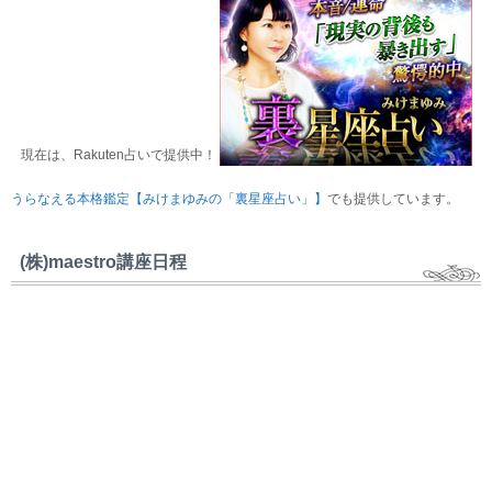
現在は、Rakuten占いで提供中！
うらなえる本格鑑定【みけまゆみの「裏星座占い」】
でも提供しています。
(株)maestro講座日程