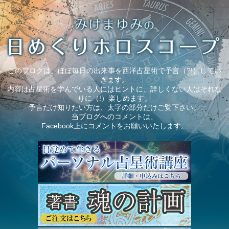
このブログは、ほぼ毎日の出来事を西洋占星術で予言（?!）してい
きます。
内容は占星術を学んでいる人にはヒントに、詳しくない人はそれな
りに（!）楽しめます。
予言だけ知りたい方は、太字の部分だけご覧下さい。
当ブログへのコメントは、
Facebook上にコメントをお願いいたします。