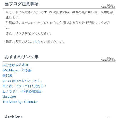
当ブログ注意事項
・当サイトに掲載されているすべての記載内容・画像の無許可転載・転用を禁
止します。
引用は構いませんが、当ブログからの引用である旨を必ず記載してくださ
い。
また、リンクを貼ってください。
・鑑定ご希望の方は
こちら
をご覧ください。
おすすめリンク集
みけまゆみ公式HP
WebMagazin幻冬舎
銀30枚
すべてはひとりひとりから。
星月夜～ヒプノで日々是好日！
ヒナラボ！（FX初心者講座）
stargazer
The Moon Age Calender
Archives