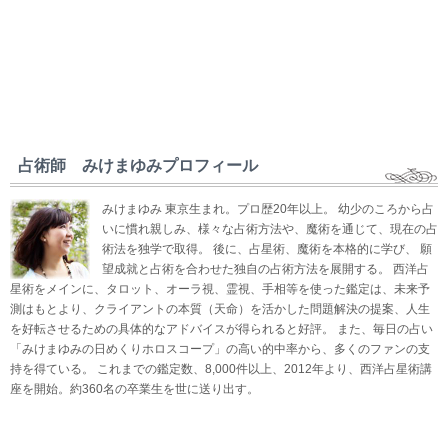
占術師 みけまゆみプロフィール
みけまゆみ 東京生まれ。プロ歴20年以上。 幼少のころから占
いに慣れ親しみ、様々な占術方法や、魔術を通じて、現在の占
術法を独学で取得。 後に、占星術、魔術を本格的に学び、 願
望成就と占術を合わせた独自の占術方法を展開する。 西洋占
星術をメインに、タロット、オーラ視、霊視、手相等を使った鑑定は、未来予
測はもとより、クライアントの本質（天命）を活かした問題解決の提案、人生
を好転させるための具体的なアドバイスが得られると好評。 また、毎日の占い
「みけまゆみの日めくりホロスコープ」の高い的中率から、多くのファンの支
持を得ている。 これまでの鑑定数、8,000件以上、2012年より、西洋占星術講
座を開始。約360名の卒業生を世に送り出す。