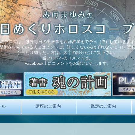
このブログは、ほぼ毎日の出来事を西洋占星術で予言（?!）していきます
星術を学んでいる人にはヒントに、詳しくない人はそれなりに（!）楽
予言だけ知りたい方は、太字の部分だけご覧下さい。
当ブログへのコメントは、
Facebook上にコメントをお願いいたします。
ール
講座のご案内
鑑定のご案内