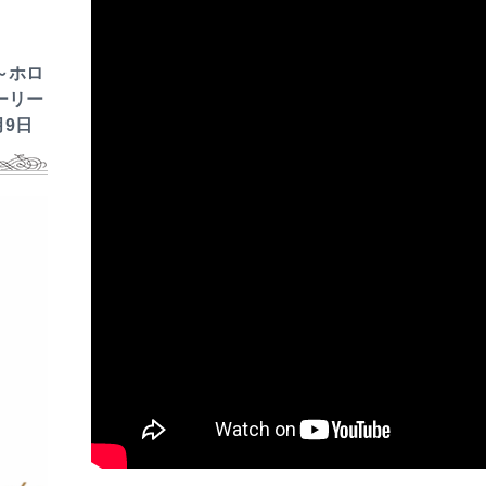
～ホロ
ーリー
月9日