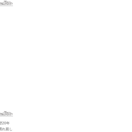
歴20年
慣れ親し