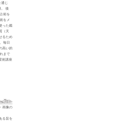
を通じ
。 後
と占術を
星術をメ
使った鑑
質（天
せるため
た、毎日
の高い的
これまで
占星術講座
・画像の
ある旨を