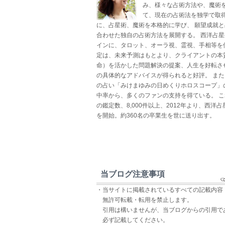
み、様々な占術方法や、魔術
て、現在の占術法を独学で取得
に、占星術、魔術を本格的に学び、 願望成就
合わせた独自の占術方法を展開する。 西洋占
インに、タロット、オーラ視、霊視、手相等を
定は、未来予測はもとより、クライアントの本
命）を活かした問題解決の提案、人生を好転さ
の具体的なアドバイスが得られると好評。 ま
の占い「みけまゆみの日めくりホロスコープ」
中率から、多くのファンの支持を得ている。 
の鑑定数、8,000件以上、2012年より、西洋
を開始。約360名の卒業生を世に送り出す。
当ブログ注意事項
・当サイトに掲載されているすべての記載内容
無許可転載・転用を禁止します。
引用は構いませんが、当ブログからの引用で
必ず記載してください。