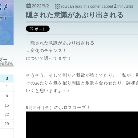
2022/9/2
2
You can read this content about
minute(s)
隠された意識があぶり出される
・隠された意識があぶり出される
→変化のチャンス！
について語ってます！
ダー
そうそう、そして割りと我欲が強くでたり、「私が！
S
そのあたりを気を配り周囲と歩調を合わせたり、調和
1
いくと思いますよ～♪
8
15
9月2日（金）のホロスコープ！
22
29