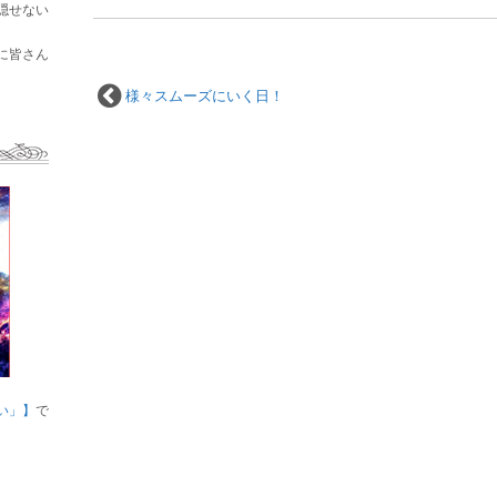
隠せない
に皆さん
様々スムーズにいく日！
い」】
で