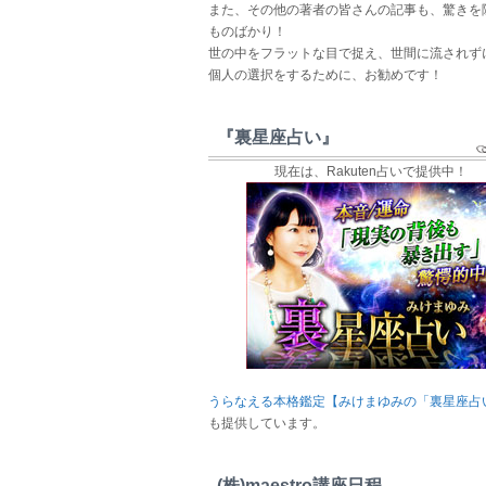
また、その他の著者の皆さんの記事も、驚きを
ものばかり！
世の中をフラットな目で捉え、世間に流されず
個人の選択をするために、お勧めです！
『裏星座占い』
現在は、Rakuten占いで提供中！
うらなえる本格鑑定【みけまゆみの「裏星座占
も提供しています。
(株)maestro講座日程