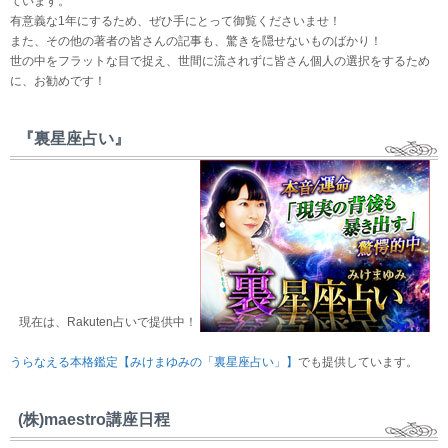
ています。
有意義な1年にするため、ぜひ手にとって御覧くださいませ！
また、その他の著者の皆さんの記事も、驚きを隠せないものばかり！
世の中をフラットな目で捉え、世間に流されずに皆さん個人の選択をするため
に、お勧めです！
『裏星座占い』
現在は、Rakuten占いで提供中！
うらなえる本格鑑定【みけまゆみの「裏星座占い」】
でも提供しています。
(株)maestro講座日程