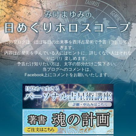
このブログは、ほぼ毎日の出来事を西洋占星術で予言（?!）してい
きます。
内容は占星術を学んでいる人にはヒントに、詳しくない人はそれな
りに（!）楽しめます。
予言だけ知りたい方は、太字の部分だけご覧下さい。
当ブログへのコメントは、
Facebook上にコメントをお願いいたします。