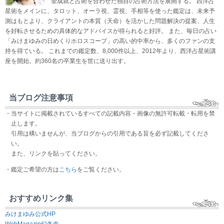
望成就と占術を合わせた独自の占術方法を展開する。 西洋占
星術をメインに、タロット、オーラ視、霊視、手相等を使った鑑定は、未来予
測はもとより、クライアントの本質（天命）を活かした問題解決の提案、人生
を好転させるための具体的なアドバイスが得られると好評。 また、毎日の占い
「みけまゆみの日めくりホロスコープ」の高い的中率から、多くのファンの支
持を得ている。 これまでの鑑定数、8,000件以上、2012年より、西洋占星術講
座を開始。約360名の卒業生を世に送り出す。
当ブログ注意事項
・当サイトに掲載されているすべての記載内容・画像の無許可転載・転用を禁
止します。
引用は構いませんが、当ブログからの引用である旨を必ず記載してくださ
い。
また、リンクを貼ってください。
・鑑定ご希望の方は
こちら
をご覧ください。
おすすめリンク集
みけまゆみ公式HP