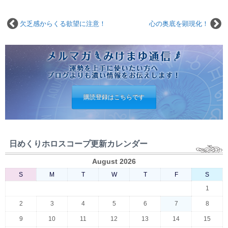
欠乏感からくる欲望に注意！
心の奥底を顕現化！
購読登録はこちらです
日めくりホロスコープ更新カレンダー
August 2026
S
M
T
W
T
F
S
1
2
3
4
5
6
7
8
9
10
11
12
13
14
15