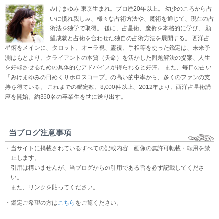
みけまゆみ 東京生まれ。プロ歴20年以上。 幼少のころから占
いに慣れ親しみ、様々な占術方法や、魔術を通じて、現在の占
術法を独学で取得。 後に、占星術、魔術を本格的に学び、 願
望成就と占術を合わせた独自の占術方法を展開する。 西洋占
星術をメインに、タロット、オーラ視、霊視、手相等を使った鑑定は、未来予
測はもとより、クライアントの本質（天命）を活かした問題解決の提案、人生
を好転させるための具体的なアドバイスが得られると好評。 また、毎日の占い
「みけまゆみの日めくりホロスコープ」の高い的中率から、多くのファンの支
持を得ている。 これまでの鑑定数、8,000件以上、2012年より、西洋占星術講
座を開始。約360名の卒業生を世に送り出す。
当ブログ注意事項
・当サイトに掲載されているすべての記載内容・画像の無許可転載・転用を禁
止します。
引用は構いませんが、当ブログからの引用である旨を必ず記載してくださ
い。
また、リンクを貼ってください。
・鑑定ご希望の方は
こちら
をご覧ください。