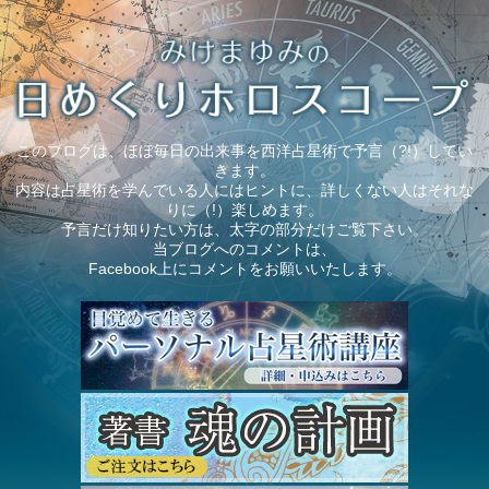
このブログは、ほぼ毎日の出来事を西洋占星術で予言（?!）してい
きます。
内容は占星術を学んでいる人にはヒントに、詳しくない人はそれな
りに（!）楽しめます。
予言だけ知りたい方は、太字の部分だけご覧下さい。
当ブログへのコメントは、
Facebook上にコメントをお願いいたします。