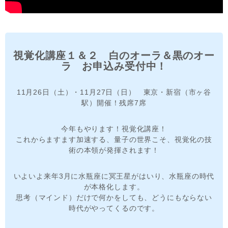
視覚化講座１＆２ 白のオーラ＆黒のオー
ラ お申込み受付中！
11月26日（土）・11月27日（日） 東京・新宿（市ヶ谷
駅）開催！残席7席
今年もやります！視覚化講座！
これからますます加速する、量子の世界こそ、視覚化の技
術の本領が発揮されます！
いよいよ来年3月に水瓶座に冥王星がはいり、水瓶座の時代
が本格化します。
思考（マインド）だけで何かをしても、どうにもならない
時代がやってくるのです。