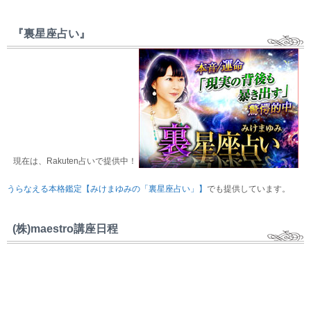
『裏星座占い』
現在は、Rakuten占いで提供中！
うらなえる本格鑑定【みけまゆみの「裏星座占い」】
でも提供しています。
(株)maestro講座日程