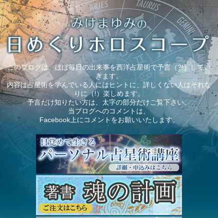
このブログは、ほぼ毎日の出来事を西洋占星術で予言（?!）してい
きます。
内容は占星術を学んでいる人にはヒントに、詳しくない人はそれな
りに（!）楽しめます。
予言だけ知りたい方は、太字の部分だけご覧下さい。
当ブログへのコメントは、
Facebook上にコメントをお願いいたします。