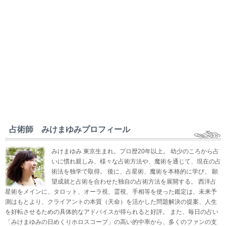
占術師 みけまゆみプロフィール
みけまゆみ 東京生まれ。プロ歴20年以上。 幼少のころから占
いに慣れ親しみ、様々な占術方法や、魔術を通じて、現在の占
術法を独学で取得。 後に、占星術、魔術を本格的に学び、 願
望成就と占術を合わせた独自の占術方法を展開する。 西洋占
星術をメインに、タロット、オーラ視、霊視、手相等を使った鑑定は、未来予
測はもとより、クライアントの本質（天命）を活かした問題解決の提案、人生
を好転させるための具体的なアドバイスが得られると好評。 また、毎日の占い
「みけまゆみの日めくりホロスコープ」の高い的中率から、多くのファンの支