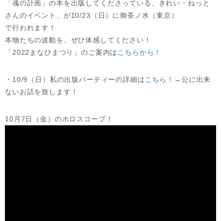
「魂の計画」の本を出版してくださっている、きれい・ねっと
さんのイベント、が10/23（日）に御茶ノ水（東京）
で行われます！
本物たちの波動を、ぜひ体感してください！
「2022まなひまつり」のご案内は
こちらから！
・10/9（日）私の出版パーティーの詳細は
こちら！
→公に出来
ないお話を致します！
10月7日（金）のホロスコープ！