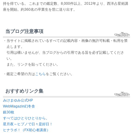
持を得ている。 これまでの鑑定数、8,000件以上、2012年より、西洋占星術講
座を開始。約360名の卒業生を世に送り出す。
当ブログ注意事項
・当サイトに掲載されているすべての記載内容・画像の無許可転載・転用を禁
止します。
引用は構いませんが、当ブログからの引用である旨を必ず記載してくださ
い。
また、リンクを貼ってください。
・鑑定ご希望の方は
こちら
をご覧ください。
おすすめリンク集
みけまゆみ公式HP
WebMagazin幻冬舎
銀30枚
すべてはひとりひとりから。
星月夜～ヒプノで日々是好日！
ヒナラボ！（FX初心者講座）