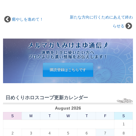
新たな方向に行くためにあえて終わ
癒やしを進めて！
らせる
購読登録はこちらです
日めくりホロスコープ更新カレンダー
August 2026
S
M
T
W
T
F
S
1
2
3
4
5
6
7
8