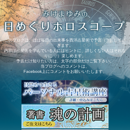
このブログは、ほぼ毎日の出来事を西洋占星術で予言（?!）してい
きます。
内容は占星術を学んでいる人にはヒントに、詳しくない人はそれな
りに（!）楽しめます。
予言だけ知りたい方は、太字の部分だけご覧下さい。
当ブログへのコメントは、
Facebook上にコメントをお願いいたします。