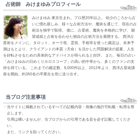
占術師 みけまゆみプロフィール
みけまゆみ 東京生まれ。プロ歴20年以上。 幼少のころから占
いに慣れ親しみ、様々な占術方法や、魔術を通じて、現在の占
術法を独学で取得。 後に、占星術、魔術を本格的に学び、 願
望成就と占術を合わせた独自の占術方法を展開する。 西洋占
星術をメインに、タロット、オーラ視、霊視、手相等を使った鑑定は、未来予
測はもとより、クライアントの本質（天命）を活かした問題解決の提案、人生
を好転させるための具体的なアドバイスが得られると好評。 また、毎日の占い
「みけまゆみの日めくりホロスコープ」の高い的中率から、多くのファンの支
持を得ている。 これまでの鑑定数、8,000件以上、2012年より、西洋占星術講
座を開始。約360名の卒業生を世に送り出す。
当ブログ注意事項
・当サイトに掲載されているすべての記載内容・画像の無許可転載・転用を禁
止します。
引用は構いませんが、当ブログからの引用である旨を必ず記載してくださ
い。
また、リンクを貼ってください。