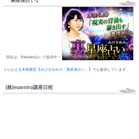
『裏星座占い』
現在は、Rakuten占いで提供中！
うらなえる本格鑑定【みけまゆみの「裏星座占い」】
でも提供しています。
(株)maestro講座日程