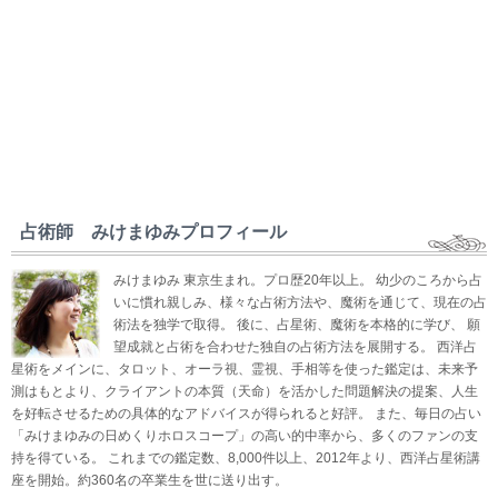
占術師 みけまゆみプロフィール
みけまゆみ 東京生まれ。プロ歴20年以上。 幼少のころから占
いに慣れ親しみ、様々な占術方法や、魔術を通じて、現在の占
術法を独学で取得。 後に、占星術、魔術を本格的に学び、 願
望成就と占術を合わせた独自の占術方法を展開する。 西洋占
星術をメインに、タロット、オーラ視、霊視、手相等を使った鑑定は、未来予
測はもとより、クライアントの本質（天命）を活かした問題解決の提案、人生
を好転させるための具体的なアドバイスが得られると好評。 また、毎日の占い
「みけまゆみの日めくりホロスコープ」の高い的中率から、多くのファンの支
持を得ている。 これまでの鑑定数、8,000件以上、2012年より、西洋占星術講
座を開始。約360名の卒業生を世に送り出す。