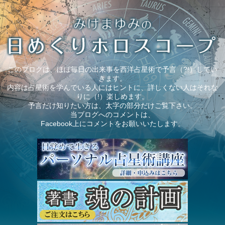
このブログは、ほぼ毎日の出来事を西洋占星術で予言（?!）してい
きます。
内容は占星術を学んでいる人にはヒントに、詳しくない人はそれな
りに（!）楽しめます。
予言だけ知りたい方は、太字の部分だけご覧下さい。
当ブログへのコメントは、
Facebook上にコメントをお願いいたします。