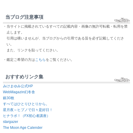
当ブログ注意事項
・当サイトに掲載されているすべての記載内容・画像の無許可転載・転用を禁
止します。
引用は構いませんが、当ブログからの引用である旨を必ず記載してくださ
い。
また、リンクを貼ってください。
・鑑定ご希望の方は
こちら
をご覧ください。
おすすめリンク集
みけまゆみ公式HP
WebMagazin幻冬舎
銀30枚
すべてはひとりひとりから。
星月夜～ヒプノで日々是好日！
ヒナラボ！（FX初心者講座）
stargazer
The Moon Age Calender