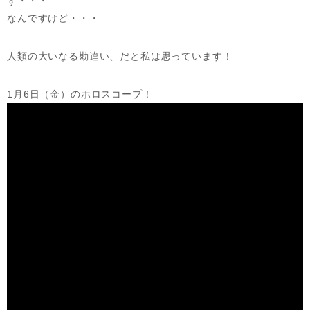
ず・・・
なんですけど・・・
人類の大いなる勘違い、だと私は思っています！
1月6日（金）のホロスコープ！