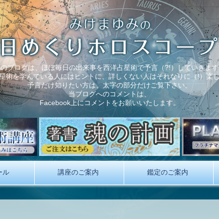
このブログは、ほぼ毎日の出来事を西洋占星術で予言（?!）していきます
星術を学んでいる人にはヒントに、詳しくない人はそれなりに（!）楽
予言だけ知りたい方は、太字の部分だけご覧下さい。
当ブログへのコメントは、
Facebook上にコメントをお願いいたします。
ール
講座のご案内
鑑定のご案内