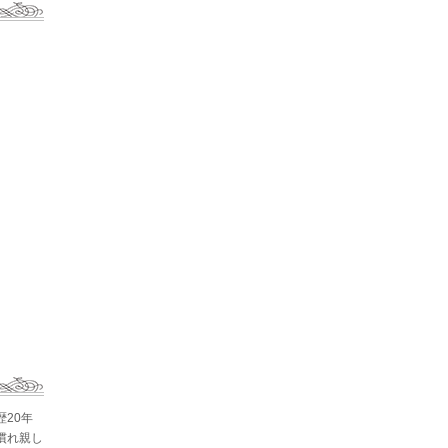
歴20年
慣れ親し