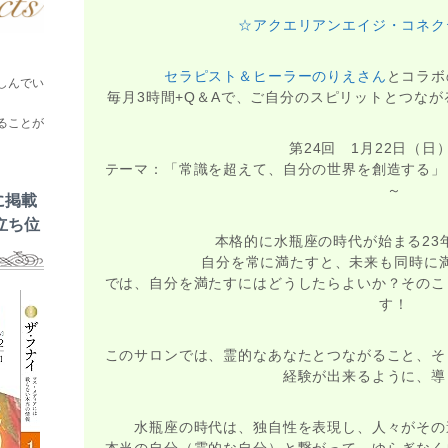
☆アクエリアンエイジ・コネク
セラピスト＆ヒーラーのりえさん
とコラボ
しんでい
毎月3時間+Q＆Aで、ご自分のスピリットとつな
ることが
第24回 1月22日（日
テーマ：「常識を超えて、自分の世界を創造する」
～
に掲載
立ち位
本格的に水瓶座の時代が始まる23
自分を常に満たすと、未来も同時に
では、自分を満たすにはどうしたらよいか？そのこ
す！
このサロンでは、霊的なあなたとつながること、そ
経験が出来るように、導
水瓶座の時代は、独自性を表現し、人々がその
本当の自分（霊的な自分）と繋がって、ゆらぎなく