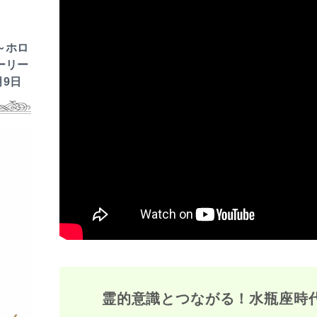
～ホロ
ーリー
月9日
霊的意識とつながる！水瓶座時