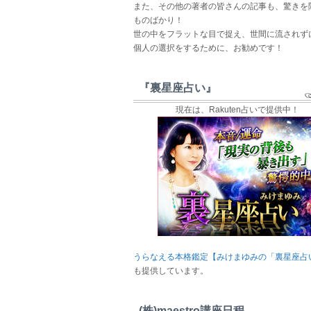
また、その他の著者の皆さんの記事も、驚きを
ものばかり！
世の中をフラットな目で捉え、世間に流されず
個人の選択をするために、お勧めです！
『裏星座占い』
現在は、Rakuten占いで提供中！
うらなえる本格鑑定【みけまゆみの「裏星座占
も提供しています。
(株)maestro講座日程