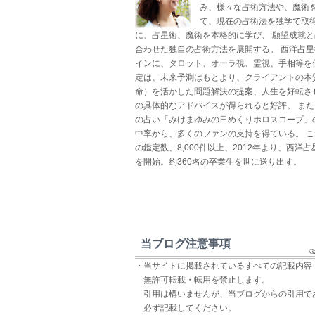
み、様々な占術方法や、魔術
て、現在の占術法を独学で取得
に、占星術、魔術を本格的に学び、 願望成就
合わせた独自の占術方法を展開する。 西洋占
インに、タロット、オーラ視、霊視、手相等を
定は、未来予測はもとより、クライアントの本
命）を活かした問題解決の提案、人生を好転さ
の具体的なアドバイスが得られると好評。 ま
の占い「みけまゆみの日めくりホロスコープ」
中率から、多くのファンの支持を得ている。 
の鑑定数、8,000件以上、2012年より、西洋
を開始。約360名の卒業生を世に送り出す。
当ブログ注意事項
・当サイトに掲載されているすべての記載内容
無許可転載・転用を禁止します。
引用は構いませんが、当ブログからの引用で
必ず記載してください。