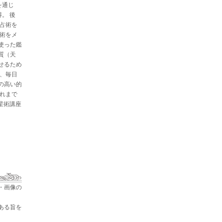
を通じ
。 後
と占術を
星術をメ
使った鑑
質（天
せるため
た、毎日
の高い的
これまで
占星術講座
・画像の
ある旨を