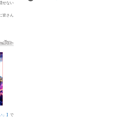
隠せない
に皆さん
い」】
で