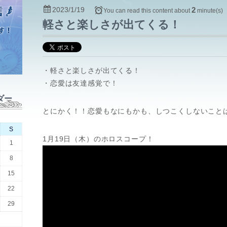
2023/1/19
2
You can read this content about
minute(s)
軽さと楽しさが出てくる！
・軽さと楽しさが出てくる！
・恋愛は友達感覚で！
ダー
とにかく！！恋愛もなにもかも、しつこくしないこと
S
1月19日（木）のホロスコープ！
1
8
15
22
29