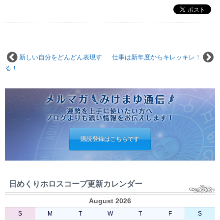
新しい自分をどんどん表現す
仕事は新年度からキレッキレ！
る！
購読登録はこちらです
日めくりホロスコープ更新カレンダー
August 2026
S
M
T
W
T
F
S