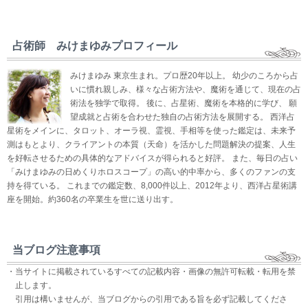
占術師 みけまゆみプロフィール
みけまゆみ 東京生まれ。プロ歴20年以上。 幼少のころから占
いに慣れ親しみ、様々な占術方法や、魔術を通じて、現在の占
術法を独学で取得。 後に、占星術、魔術を本格的に学び、 願
望成就と占術を合わせた独自の占術方法を展開する。 西洋占
星術をメインに、タロット、オーラ視、霊視、手相等を使った鑑定は、未来予
測はもとより、クライアントの本質（天命）を活かした問題解決の提案、人生
を好転させるための具体的なアドバイスが得られると好評。 また、毎日の占い
「みけまゆみの日めくりホロスコープ」の高い的中率から、多くのファンの支
持を得ている。 これまでの鑑定数、8,000件以上、2012年より、西洋占星術講
座を開始。約360名の卒業生を世に送り出す。
当ブログ注意事項
・当サイトに掲載されているすべての記載内容・画像の無許可転載・転用を禁
止します。
引用は構いませんが、当ブログからの引用である旨を必ず記載してくださ