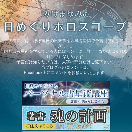
このブログは、ほぼ毎日の出来事を西洋占星術で予言（?!）してい
きます。
内容は占星術を学んでいる人にはヒントに、詳しくない人はそれな
りに（!）楽しめます。
予言だけ知りたい方は、太字の部分だけご覧下さい。
当ブログへのコメントは、
Facebook上にコメントをお願いいたします。