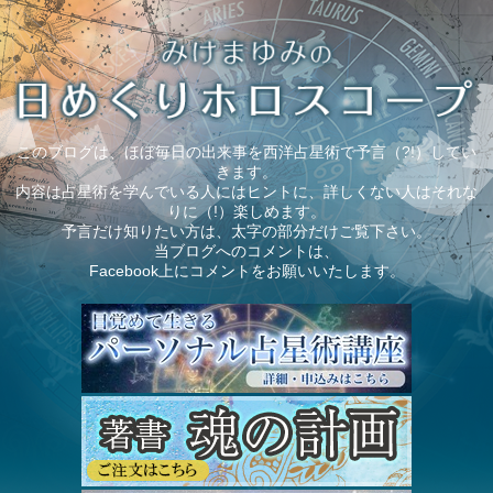
このブログは、ほぼ毎日の出来事を西洋占星術で予言（?!）してい
きます。
内容は占星術を学んでいる人にはヒントに、詳しくない人はそれな
りに（!）楽しめます。
予言だけ知りたい方は、太字の部分だけご覧下さい。
当ブログへのコメントは、
Facebook上にコメントをお願いいたします。