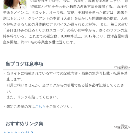
術法を独学で取得。 後に、占星術、魔術を本格的に学び、 願
望成就と占術を合わせた独自の占術方法を展開する。 西洋占
星術をメインに、タロット、オーラ視、霊視、手相等を使った鑑定は、未来予
測はもとより、クライアントの本質（天命）を活かした問題解決の提案、人生
を好転させるための具体的なアドバイスが得られると好評。 また、毎日の占い
「みけまゆみの日めくりホロスコープ」の高い的中率から、多くのファンの支
持を得ている。 これまでの鑑定数、8,000件以上、2012年より、西洋占星術講
座を開始。約360名の卒業生を世に送り出す。
当ブログ注意事項
・当サイトに掲載されているすべての記載内容・画像の無許可転載・転用を禁
止します。
引用は構いませんが、当ブログからの引用である旨を必ず記載してくださ
い。
また、リンクを貼ってください。
・鑑定ご希望の方は
こちら
をご覧ください。
おすすめリンク集