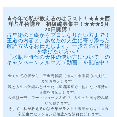
★今年で私が教えるのはラスト！★★★西
洋占星術講座 初級編募集中！★★★5月
20日開講！
占星術の基礎からプロになりたい方まで！
王道の内容と、あなたの人生に寄り添った
解読方法をお伝えします。一歩先の占星術
を学びたい方へ！
「水瓶座時代の天体の使い方について」の
キャンペーンメルマガ（動画）を配信中！
全くの初心者から、三重円解読（過去・未来読みの技法）
までお教えします！
魂と人生の仕組みと絡めた占星術講座で、他にない運勢の
真実をお伝えします。
今年は一部、ワークショップ方式で、人生の計画を読み解
いて頂きます。
そして、私が教えるのは今年がラスト！来年からはマスタ
ー卒業生のセッション経験豊かな講師に託します。