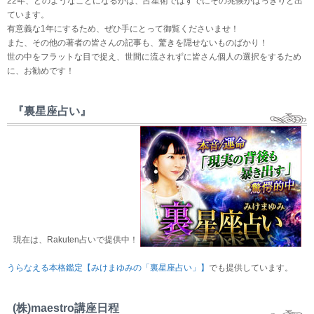
22年、どのようなことになるかは、占星術ではすでにその兆候がはっきりと出
ています。
有意義な1年にするため、ぜひ手にとって御覧くださいませ！
また、その他の著者の皆さんの記事も、驚きを隠せないものばかり！
世の中をフラットな目で捉え、世間に流されずに皆さん個人の選択をするため
に、お勧めです！
『裏星座占い』
現在は、Rakuten占いで提供中！
うらなえる本格鑑定【みけまゆみの「裏星座占い」】
でも提供しています。
(株)maestro講座日程