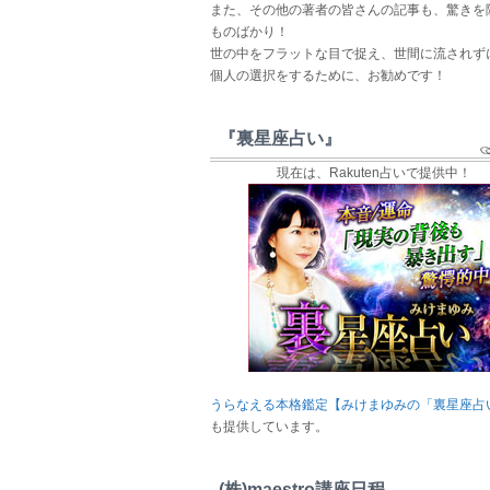
また、その他の著者の皆さんの記事も、驚きを
ものばかり！
世の中をフラットな目で捉え、世間に流されず
個人の選択をするために、お勧めです！
『裏星座占い』
現在は、Rakuten占いで提供中！
うらなえる本格鑑定【みけまゆみの「裏星座占
も提供しています。
(株)maestro講座日程