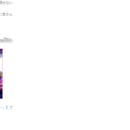
隠せない
に皆さん
い」】
で