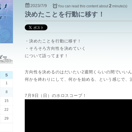
2023/7/9
2
You can read this content about
minute(s)
決めたことを行動に移す！
・決めたことを行動に移す！
・そろそろ方向性を決めていく
について語ってます！
ダー
方向性を決めるのはだいたい2週間くらいの間でいい
S
何かを終わりにして、何かを始める、という感じで、
1
8
7月9日（日）のホロスコープ！
15
22
29