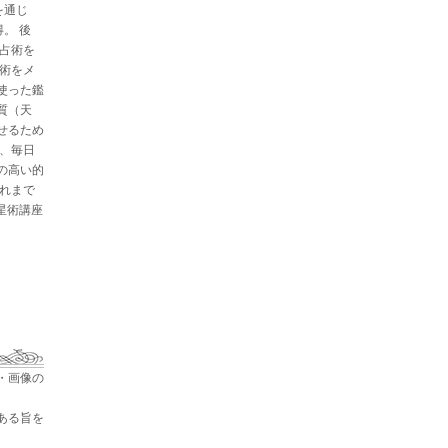
を通じ
。 後
と占術を
星術をメ
使った鑑
質（天
せるため
た、毎日
の高い的
これまで
占星術講座
・画像の
ある旨を