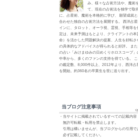
み、様々な占術方法や、魔術
て、現在の占術法を独学で取得
に、占星術、魔術を本格的に学び、 願望成就
合わせた独自の占術方法を展開する。 西洋占
インに、タロット、オーラ視、霊視、手相等を
定は、未来予測はもとより、クライアントの本
命）を活かした問題解決の提案、人生を好転さ
の具体的なアドバイスが得られると好評。 ま
の占い「みけまゆみの日めくりホロスコープ」
中率から、多くのファンの支持を得ている。 
の鑑定数、8,000件以上、2012年より、西洋
を開始。約360名の卒業生を世に送り出す。
当ブログ注意事項
・当サイトに掲載されているすべての記載内容
無許可転載・転用を禁止します。
引用は構いませんが、当ブログからの引用で
必ず記載してください。