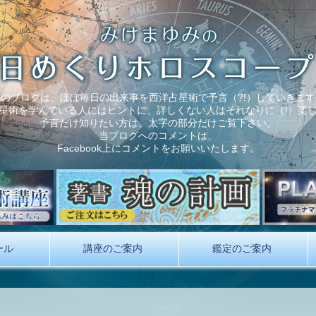
このブログは、ほぼ毎日の出来事を西洋占星術で予言（?!）していきます
星術を学んでいる人にはヒントに、詳しくない人はそれなりに（!）楽
予言だけ知りたい方は、太字の部分だけご覧下さい。
当ブログへのコメントは、
Facebook上にコメントをお願いいたします。
ール
講座のご案内
鑑定のご案内