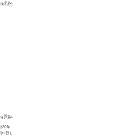
歴20年
慣れ親し