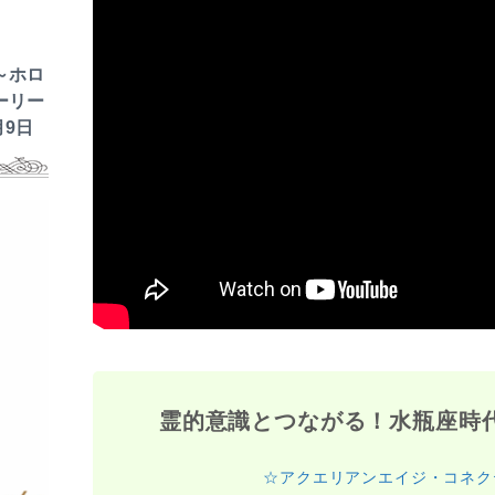
～ホロ
ーリー
月9日
霊的意識とつながる！水瓶座時
☆アクエリアンエイジ・コネク