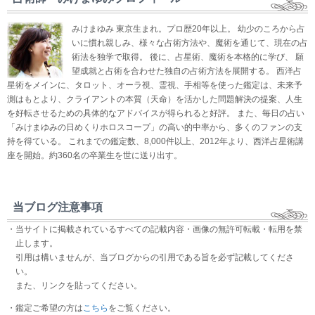
みけまゆみ 東京生まれ。プロ歴20年以上。 幼少のころから占
いに慣れ親しみ、様々な占術方法や、魔術を通じて、現在の占
術法を独学で取得。 後に、占星術、魔術を本格的に学び、 願
望成就と占術を合わせた独自の占術方法を展開する。 西洋占
星術をメインに、タロット、オーラ視、霊視、手相等を使った鑑定は、未来予
測はもとより、クライアントの本質（天命）を活かした問題解決の提案、人生
を好転させるための具体的なアドバイスが得られると好評。 また、毎日の占い
「みけまゆみの日めくりホロスコープ」の高い的中率から、多くのファンの支
持を得ている。 これまでの鑑定数、8,000件以上、2012年より、西洋占星術講
座を開始。約360名の卒業生を世に送り出す。
当ブログ注意事項
・当サイトに掲載されているすべての記載内容・画像の無許可転載・転用を禁
止します。
引用は構いませんが、当ブログからの引用である旨を必ず記載してくださ
い。
また、リンクを貼ってください。
・鑑定ご希望の方は
こちら
をご覧ください。