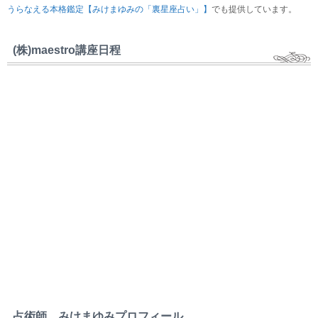
うらなえる本格鑑定【みけまゆみの「裏星座占い」】
でも提供しています。
(株)maestro講座日程
占術師 みけまゆみプロフィール