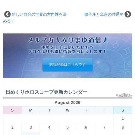
新しい自分の世界の方向性を決
獅子座と魚座の共通項
める！
購読登録はこちらです
日めくりホロスコープ更新カレンダー
August 2026
S
M
T
W
T
F
S
1
2
3
4
5
6
7
8