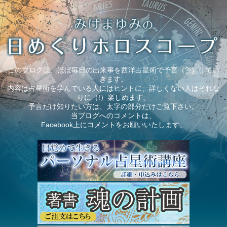
このブログは、ほぼ毎日の出来事を西洋占星術で予言（?!）してい
きます。
内容は占星術を学んでいる人にはヒントに、詳しくない人はそれな
りに（!）楽しめます。
予言だけ知りたい方は、太字の部分だけご覧下さい。
当ブログへのコメントは、
Facebook上にコメントをお願いいたします。