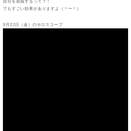
自分を祝福するって？！
でもすごい効果がありますよ（＾ー＾）
9月22日（金）のホロスコープ