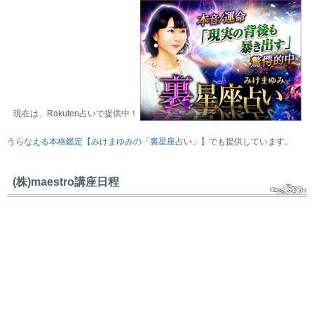
現在は、Rakuten占いで提供中！
うらなえる本格鑑定【みけまゆみの「裏星座占い」】
でも提供しています。
(株)maestro講座日程