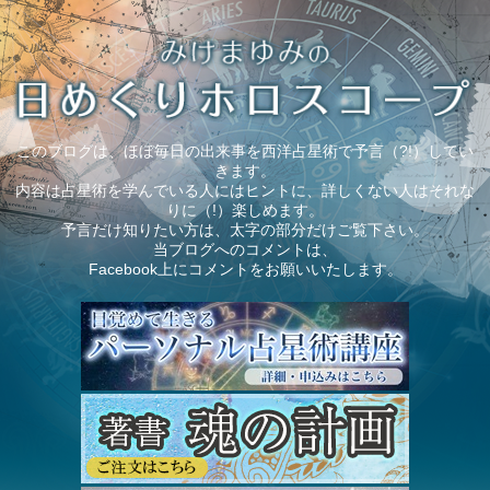
このブログは、ほぼ毎日の出来事を西洋占星術で予言（?!）してい
きます。
内容は占星術を学んでいる人にはヒントに、詳しくない人はそれな
りに（!）楽しめます。
予言だけ知りたい方は、太字の部分だけご覧下さい。
当ブログへのコメントは、
Facebook上にコメントをお願いいたします。