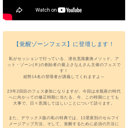
【覚醒ゾーンフェス】に登壇します！
私がセッションで行っている、潜在意識書換メソッド、ア
ット・ゾーン(Ｒ)の創始者の最上さなえさん主催のフェスで
す！
総勢14名の登壇者が講義してくれますよ～
23年2回目のフェス参加になりますが、今回は水瓶座の時代
へに向かっての修正時期に当たる、今、この時期にとても
大事で、日々意識してほしいことについて語ります。
また、デラックス版の私の特典では、12星座別のセルフイ
メージアップ方法、そして、覚醒するために必須の方法に