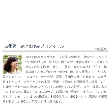
占術師 みけまゆみプロフィール
みけまゆみ 東京生まれ。プロ歴20年以上。 幼少のころから占
いに慣れ親しみ、様々な占術方法や、魔術を通じて、現在の占
術法を独学で取得。 後に、占星術、魔術を本格的に学び、 願
望成就と占術を合わせた独自の占術方法を展開する。 西洋占
星術をメインに、タロット、オーラ視、霊視、手相等を使った鑑定は、未来予
測はもとより、クライアントの本質（天命）を活かした問題解決の提案、人生
を好転させるための具体的なアドバイスが得られると好評。 また、毎日の占い
「みけまゆみの日めくりホロスコープ」の高い的中率から、多くのファンの支
持を得ている。 これまでの鑑定数、8,000件以上、2012年より、西洋占星術講
座を開始。約360名の卒業生を世に送り出す。