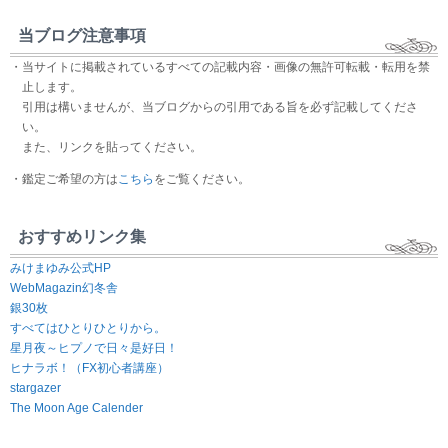
当ブログ注意事項
・当サイトに掲載されているすべての記載内容・画像の無許可転載・転用を禁
止します。
引用は構いませんが、当ブログからの引用である旨を必ず記載してくださ
い。
また、リンクを貼ってください。
・鑑定ご希望の方は
こちら
をご覧ください。
おすすめリンク集
みけまゆみ公式HP
WebMagazin幻冬舎
銀30枚
すべてはひとりひとりから。
星月夜～ヒプノで日々是好日！
ヒナラボ！（FX初心者講座）
stargazer
The Moon Age Calender