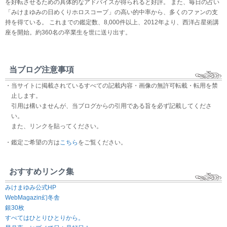
を好転させるための具体的なアドバイスが得られると好評。 また、毎日の占い
「みけまゆみの日めくりホロスコープ」の高い的中率から、多くのファンの支
持を得ている。 これまでの鑑定数、8,000件以上、2012年より、西洋占星術講
座を開始。約360名の卒業生を世に送り出す。
当ブログ注意事項
・当サイトに掲載されているすべての記載内容・画像の無許可転載・転用を禁
止します。
引用は構いませんが、当ブログからの引用である旨を必ず記載してくださ
い。
また、リンクを貼ってください。
・鑑定ご希望の方は
こちら
をご覧ください。
おすすめリンク集
みけまゆみ公式HP
WebMagazin幻冬舎
銀30枚
すべてはひとりひとりから。