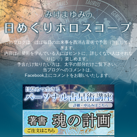
このブログは、ほぼ毎日の出来事を西洋占星術で予言（?!）してい
きます。
内容は占星術を学んでいる人にはヒントに、詳しくない人はそれな
りに（!）楽しめます。
予言だけ知りたい方は、太字の部分だけご覧下さい。
当ブログへのコメントは、
Facebook上にコメントをお願いいたします。