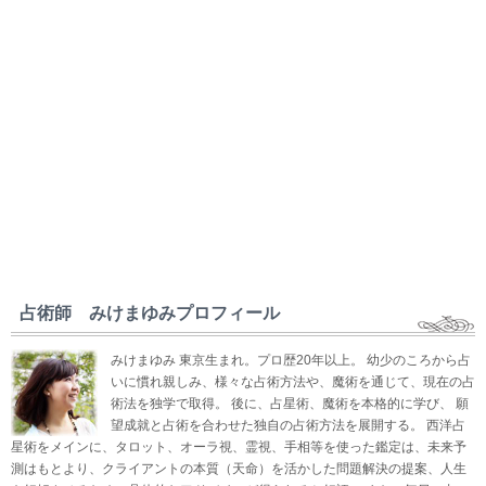
占術師 みけまゆみプロフィール
みけまゆみ 東京生まれ。プロ歴20年以上。 幼少のころから占
いに慣れ親しみ、様々な占術方法や、魔術を通じて、現在の占
術法を独学で取得。 後に、占星術、魔術を本格的に学び、 願
望成就と占術を合わせた独自の占術方法を展開する。 西洋占
星術をメインに、タロット、オーラ視、霊視、手相等を使った鑑定は、未来予
測はもとより、クライアントの本質（天命）を活かした問題解決の提案、人生