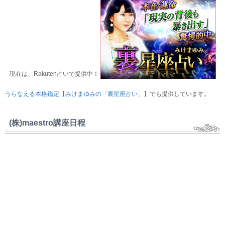
現在は、Rakuten占いで提供中！
うらなえる本格鑑定【みけまゆみの「裏星座占い」】
でも提供しています。
(株)maestro講座日程