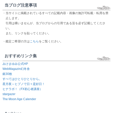
当ブログ注意事項
・当サイトに掲載されているすべての記載内容・画像の無許可転載・転用を禁
止します。
引用は構いませんが、当ブログからの引用である旨を必ず記載してくださ
い。
また、リンクを貼ってください。
・鑑定ご希望の方は
こちら
をご覧ください。
おすすめリンク集
みけまゆみ公式HP
WebMagazin幻冬舎
銀30枚
すべてはひとりひとりから。
星月夜～ヒプノで日々是好日！
ヒナラボ！（FX初心者講座）
stargazer
The Moon Age Calender