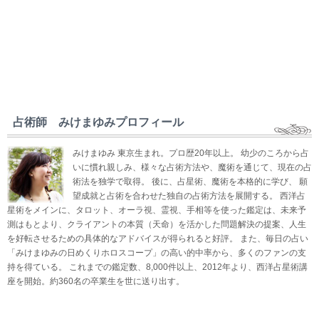
占術師 みけまゆみプロフィール
みけまゆみ 東京生まれ。プロ歴20年以上。 幼少のころから占
いに慣れ親しみ、様々な占術方法や、魔術を通じて、現在の占
術法を独学で取得。 後に、占星術、魔術を本格的に学び、 願
望成就と占術を合わせた独自の占術方法を展開する。 西洋占
星術をメインに、タロット、オーラ視、霊視、手相等を使った鑑定は、未来予
測はもとより、クライアントの本質（天命）を活かした問題解決の提案、人生
を好転させるための具体的なアドバイスが得られると好評。 また、毎日の占い
「みけまゆみの日めくりホロスコープ」の高い的中率から、多くのファンの支
持を得ている。 これまでの鑑定数、8,000件以上、2012年より、西洋占星術講
座を開始。約360名の卒業生を世に送り出す。