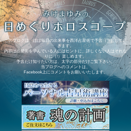
このブログは、ほぼ毎日の出来事を西洋占星術で予言（?!）してい
きます。
内容は占星術を学んでいる人にはヒントに、詳しくない人はそれな
りに（!）楽しめます。
予言だけ知りたい方は、太字の部分だけご覧下さい。
当ブログへのコメントは、
Facebook上にコメントをお願いいたします。