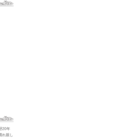
歴20年
慣れ親し