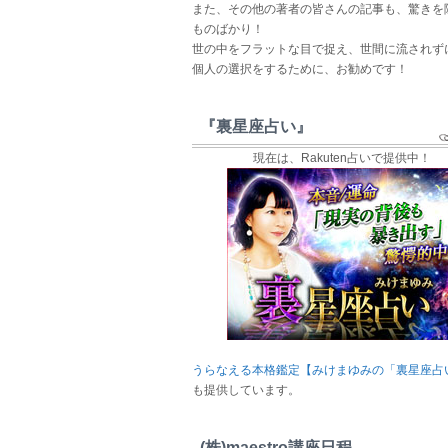
また、その他の著者の皆さんの記事も、驚きを
ものばかり！
世の中をフラットな目で捉え、世間に流されず
個人の選択をするために、お勧めです！
『裏星座占い』
現在は、Rakuten占いで提供中！
うらなえる本格鑑定【みけまゆみの「裏星座占
も提供しています。
(株)maestro講座日程