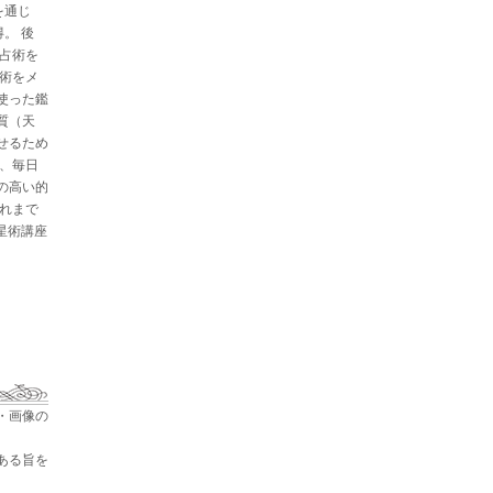
を通じ
。 後
と占術を
星術をメ
使った鑑
質（天
せるため
た、毎日
の高い的
これまで
占星術講座
・画像の
ある旨を