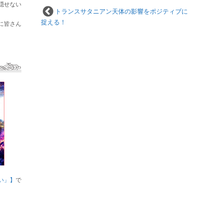
隠せない
トランスサタニアン天体の影響をポジティブに
捉える！
に皆さん
い」】
で