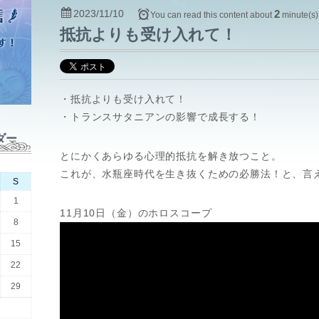
2023/11/10
2
You can read this content about
minute(s)
抵抗よりも受け入れて！
・抵抗よりも受け入れて！
・トランスサタニアンの影響で成長する！
ダー
とにかくあらゆる心理的抵抗を解き放つこと。
これが、水瓶座時代を生き抜くための必勝法！と、言
S
1
11月10日（金）のホロスコープ
8
15
22
29