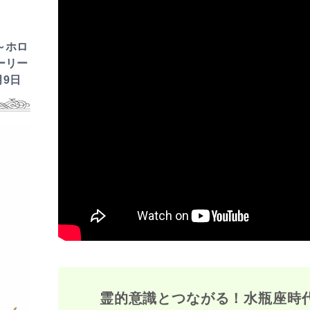
～ホロ
ーリー
月9日
霊的意識とつながる！水瓶座時