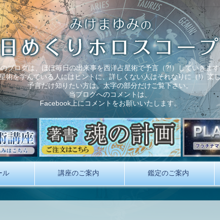
このブログは、ほぼ毎日の出来事を西洋占星術で予言（?!）していきます
星術を学んでいる人にはヒントに、詳しくない人はそれなりに（!）楽
予言だけ知りたい方は、太字の部分だけご覧下さい。
当ブログへのコメントは、
Facebook上にコメントをお願いいたします。
ール
講座のご案内
鑑定のご案内