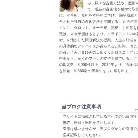
み、様々な占術方法や、魔術
て、現在の占術法を独学で取得
に、占星術、魔術を本格的に学び、 願望成就
合わせた独自の占術方法を展開する。 西洋占
インに、タロット、オーラ視、霊視、手相等を
定は、未来予測はもとより、クライアントの本
命）を活かした問題解決の提案、人生を好転さ
の具体的なアドバイスが得られると好評。 ま
の占い「みけまゆみの日めくりホロスコープ」
中率から、多くのファンの支持を得ている。 
の鑑定数、8,000件以上、2012年より、西洋
を開始。約360名の卒業生を世に送り出す。
当ブログ注意事項
・当サイトに掲載されているすべての記載内容
無許可転載・転用を禁止します。
引用は構いませんが、当ブログからの引用で
必ず記載してください。