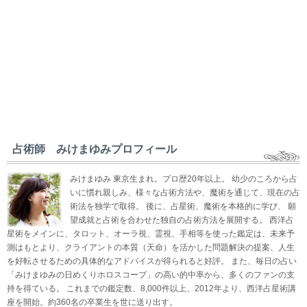
占術師 みけまゆみプロフィール
みけまゆみ 東京生まれ。プロ歴20年以上。 幼少のころから占
いに慣れ親しみ、様々な占術方法や、魔術を通じて、現在の占
術法を独学で取得。 後に、占星術、魔術を本格的に学び、 願
望成就と占術を合わせた独自の占術方法を展開する。 西洋占
星術をメインに、タロット、オーラ視、霊視、手相等を使った鑑定は、未来予
測はもとより、クライアントの本質（天命）を活かした問題解決の提案、人生
を好転させるための具体的なアドバイスが得られると好評。 また、毎日の占い
「みけまゆみの日めくりホロスコープ」の高い的中率から、多くのファンの支
持を得ている。 これまでの鑑定数、8,000件以上、2012年より、西洋占星術講
座を開始。約360名の卒業生を世に送り出す。