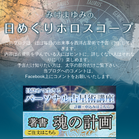
このブログは、ほぼ毎日の出来事を西洋占星術で予言（?!）してい
きます。
内容は占星術を学んでいる人にはヒントに、詳しくない人はそれな
りに（!）楽しめます。
予言だけ知りたい方は、太字の部分だけご覧下さい。
当ブログへのコメントは、
Facebook上にコメントをお願いいたします。