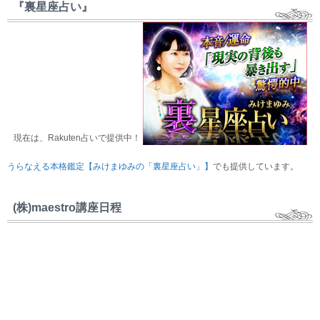
『裏星座占い』
現在は、Rakuten占いで提供中！
うらなえる本格鑑定【みけまゆみの「裏星座占い」】
でも提供しています。
(株)maestro講座日程