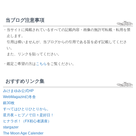
当ブログ注意事項
・当サイトに掲載されているすべての記載内容・画像の無許可転載・転用を禁
止します。
引用は構いませんが、当ブログからの引用である旨を必ず記載してくださ
い。
また、リンクを貼ってください。
・鑑定ご希望の方は
こちら
をご覧ください。
おすすめリンク集
みけまゆみ公式HP
WebMagazin幻冬舎
銀30枚
すべてはひとりひとりから。
星月夜～ヒプノで日々是好日！
ヒナラボ！（FX初心者講座）
stargazer
The Moon Age Calender