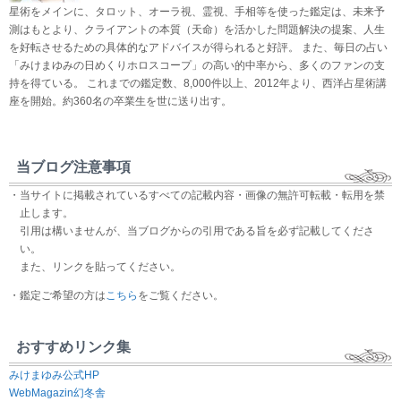
星術をメインに、タロット、オーラ視、霊視、手相等を使った鑑定は、未来予
測はもとより、クライアントの本質（天命）を活かした問題解決の提案、人生
を好転させるための具体的なアドバイスが得られると好評。 また、毎日の占い
「みけまゆみの日めくりホロスコープ」の高い的中率から、多くのファンの支
持を得ている。 これまでの鑑定数、8,000件以上、2012年より、西洋占星術講
座を開始。約360名の卒業生を世に送り出す。
当ブログ注意事項
・当サイトに掲載されているすべての記載内容・画像の無許可転載・転用を禁
止します。
引用は構いませんが、当ブログからの引用である旨を必ず記載してくださ
い。
また、リンクを貼ってください。
・鑑定ご希望の方は
こちら
をご覧ください。
おすすめリンク集
みけまゆみ公式HP
WebMagazin幻冬舎