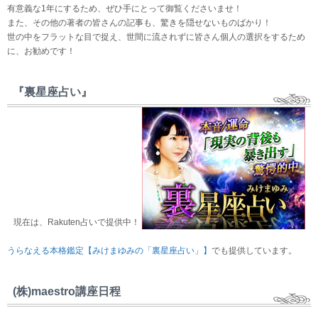
有意義な1年にするため、ぜひ手にとって御覧くださいませ！
また、その他の著者の皆さんの記事も、驚きを隠せないものばかり！
世の中をフラットな目で捉え、世間に流されずに皆さん個人の選択をするため
に、お勧めです！
『裏星座占い』
現在は、Rakuten占いで提供中！
うらなえる本格鑑定【みけまゆみの「裏星座占い」】
でも提供しています。
(株)maestro講座日程