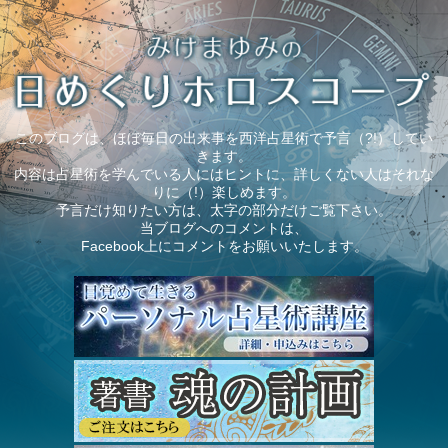
このブログは、ほぼ毎日の出来事を西洋占星術で予言（?!）してい
きます。
内容は占星術を学んでいる人にはヒントに、詳しくない人はそれな
りに（!）楽しめます。
予言だけ知りたい方は、太字の部分だけご覧下さい。
当ブログへのコメントは、
Facebook上にコメントをお願いいたします。