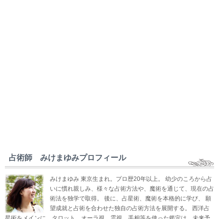
占術師 みけまゆみプロフィール
みけまゆみ 東京生まれ。プロ歴20年以上。 幼少のころから占
いに慣れ親しみ、様々な占術方法や、魔術を通じて、現在の占
術法を独学で取得。 後に、占星術、魔術を本格的に学び、 願
望成就と占術を合わせた独自の占術方法を展開する。 西洋占
星術をメインに、タロット、オーラ視、霊視、手相等を使った鑑定は、未来予