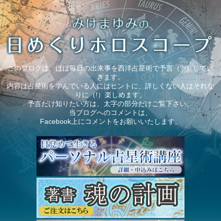
このブログは、ほぼ毎日の出来事を西洋占星術で予言（?!）してい
きます。
内容は占星術を学んでいる人にはヒントに、詳しくない人はそれな
りに（!）楽しめます。
予言だけ知りたい方は、太字の部分だけご覧下さい。
当ブログへのコメントは、
Facebook上にコメントをお願いいたします。