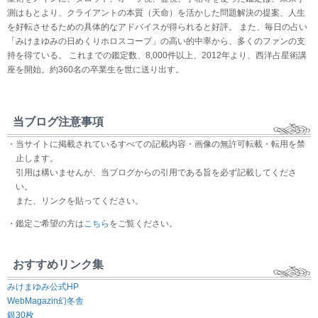
測はもとより、クライアントの本質（天命）を活かした問題解決の提案、人生
を好転させるための具体的なアドバイスが得られると好評。 また、毎日の占い
「みけまゆみの日めくりホロスコープ」の高い的中率から、多くのファンの支
持を得ている。 これまでの鑑定数、8,000件以上、2012年より、西洋占星術講
座を開始。約360名の卒業生を世に送り出す。
当ブログ注意事項
・当サイトに掲載されているすべての記載内容・画像の無許可転載・転用を禁
止します。
引用は構いませんが、当ブログからの引用である旨を必ず記載してくださ
い。
また、リンクを貼ってください。
・鑑定ご希望の方は
こちら
をご覧ください。
おすすめリンク集
みけまゆみ公式HP
WebMagazin幻冬舎
銀30枚