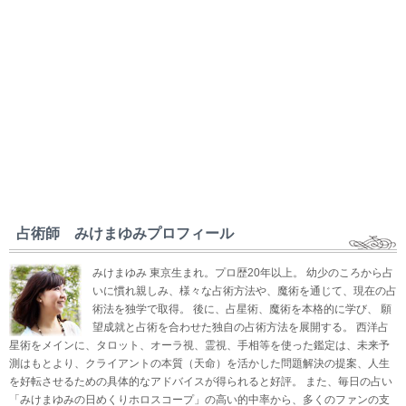
占術師 みけまゆみプロフィール
みけまゆみ 東京生まれ。プロ歴20年以上。 幼少のころから占
いに慣れ親しみ、様々な占術方法や、魔術を通じて、現在の占
術法を独学で取得。 後に、占星術、魔術を本格的に学び、 願
望成就と占術を合わせた独自の占術方法を展開する。 西洋占
星術をメインに、タロット、オーラ視、霊視、手相等を使った鑑定は、未来予
測はもとより、クライアントの本質（天命）を活かした問題解決の提案、人生
を好転させるための具体的なアドバイスが得られると好評。 また、毎日の占い
「みけまゆみの日めくりホロスコープ」の高い的中率から、多くのファンの支