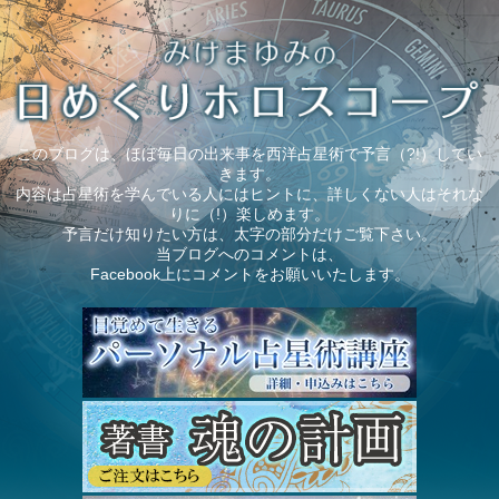
このブログは、ほぼ毎日の出来事を西洋占星術で予言（?!）してい
きます。
内容は占星術を学んでいる人にはヒントに、詳しくない人はそれな
りに（!）楽しめます。
予言だけ知りたい方は、太字の部分だけご覧下さい。
当ブログへのコメントは、
Facebook上にコメントをお願いいたします。