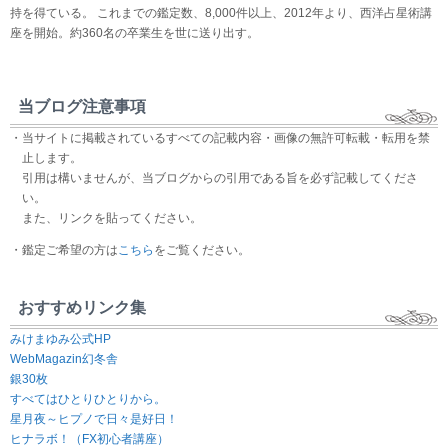
持を得ている。 これまでの鑑定数、8,000件以上、2012年より、西洋占星術講
座を開始。約360名の卒業生を世に送り出す。
当ブログ注意事項
・当サイトに掲載されているすべての記載内容・画像の無許可転載・転用を禁
止します。
引用は構いませんが、当ブログからの引用である旨を必ず記載してくださ
い。
また、リンクを貼ってください。
・鑑定ご希望の方は
こちら
をご覧ください。
おすすめリンク集
みけまゆみ公式HP
WebMagazin幻冬舎
銀30枚
すべてはひとりひとりから。
星月夜～ヒプノで日々是好日！
ヒナラボ！（FX初心者講座）