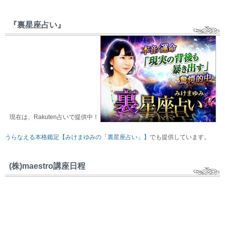
『裏星座占い』
現在は、Rakuten占いで提供中！
うらなえる本格鑑定【みけまゆみの「裏星座占い」】
でも提供しています。
(株)maestro講座日程