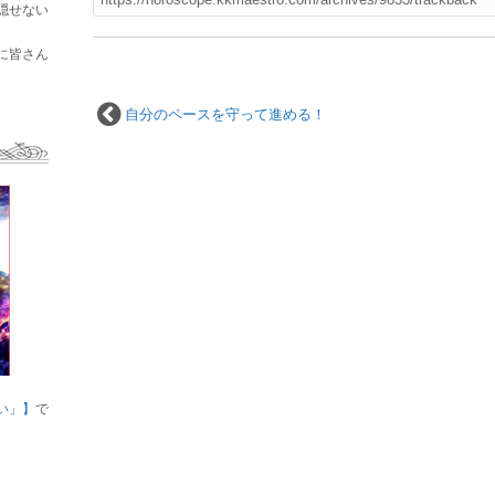
隠せない
に皆さん
自分のペースを守って進める！
い」】
で