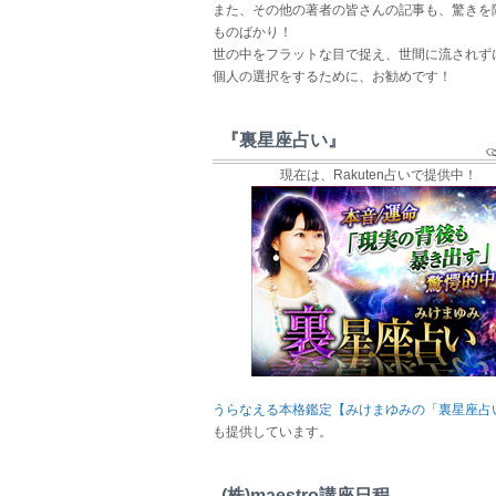
また、その他の著者の皆さんの記事も、驚きを
ものばかり！
世の中をフラットな目で捉え、世間に流されず
個人の選択をするために、お勧めです！
『裏星座占い』
現在は、Rakuten占いで提供中！
うらなえる本格鑑定【みけまゆみの「裏星座占
も提供しています。
(株)maestro講座日程