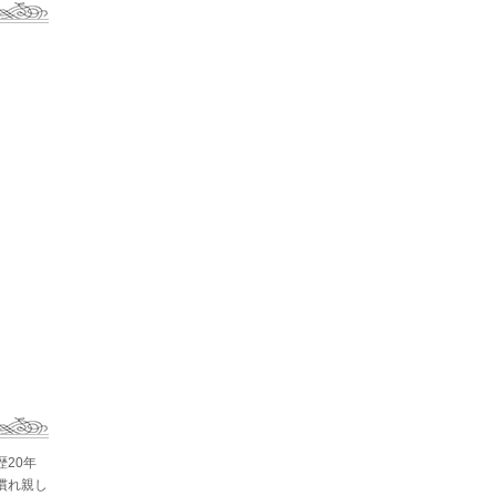
歴20年
慣れ親し