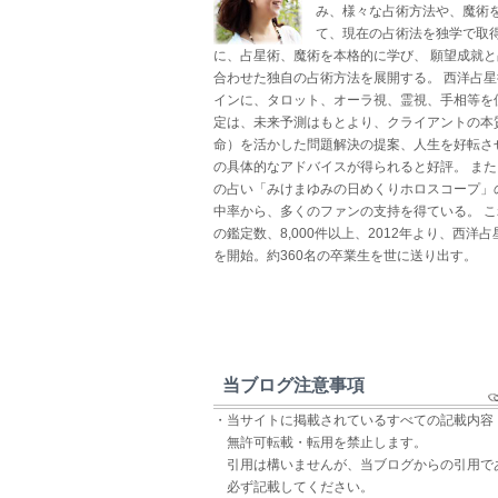
み、様々な占術方法や、魔術
て、現在の占術法を独学で取得
に、占星術、魔術を本格的に学び、 願望成就
合わせた独自の占術方法を展開する。 西洋占
インに、タロット、オーラ視、霊視、手相等を
定は、未来予測はもとより、クライアントの本
命）を活かした問題解決の提案、人生を好転さ
の具体的なアドバイスが得られると好評。 ま
の占い「みけまゆみの日めくりホロスコープ」
中率から、多くのファンの支持を得ている。 
の鑑定数、8,000件以上、2012年より、西洋
を開始。約360名の卒業生を世に送り出す。
当ブログ注意事項
・当サイトに掲載されているすべての記載内容
無許可転載・転用を禁止します。
引用は構いませんが、当ブログからの引用で
必ず記載してください。