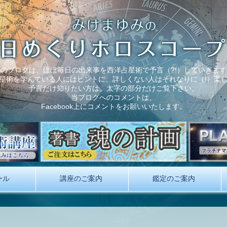
このブログは、ほぼ毎日の出来事を西洋占星術で予言（?!）していきます
星術を学んでいる人にはヒントに、詳しくない人はそれなりに（!）楽
予言だけ知りたい方は、太字の部分だけご覧下さい。
当ブログへのコメントは、
Facebook上にコメントをお願いいたします。
ール
講座のご案内
鑑定のご案内