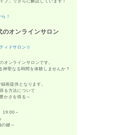
eライブ」でさらに解説しています！
から！
代のオンラインサロン
ティドサロン☆
のオンラインサロンです。
がる神聖なる時間を体験しませんか？
まで録画提供となります。
得る方法について
豊かさを得る～
19:00～
る
強の鍵～