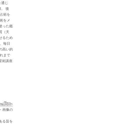
を通じ
。 後
と占術を
星術をメ
使った鑑
質（天
せるため
た、毎日
の高い的
これまで
占星術講座
・画像の
ある旨を