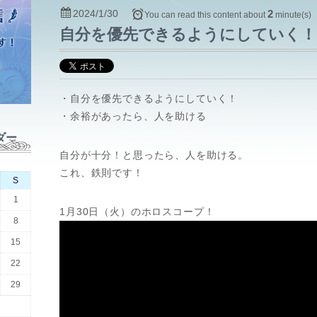
2024/1/30
2
You can read this content about
minute(s)
自分を優先できるようにしていく！
・自分を優先できるようにしていく！
・余裕があったら、人を助ける
ダー
自分が十分！と思ったら、人を助ける。
これ、鉄則です！
S
1
1月30日（火）のホロスコープ！
8
15
22
29