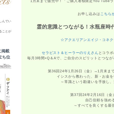
1月末まで販売中！「ご購入者様限定You Tub
お申し込みは
こちら
しんでい
霊的意識とつながる！水瓶座時
ることが
☆アクエリアンエイジ・コネク
に掲載
セラピスト＆ヒーラーのりえさん
とコラボ
立ち位
毎月3時間+Q＆Aで、ご自分のスピリットとつな
第36回24年1月26日（金）→1月末
イシスから教わった、新・お金を
～常識という勘違いを手放し、
第37回24年2月16日（金）
自己信頼を強め
～すべてを良くする最