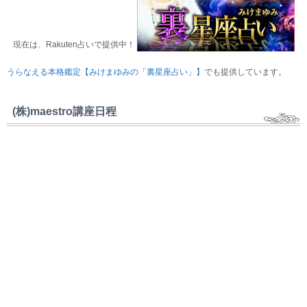
現在は、Rakuten占いで提供中！
うらなえる本格鑑定【みけまゆみの「裏星座占い」】
でも提供しています。
(株)maestro講座日程