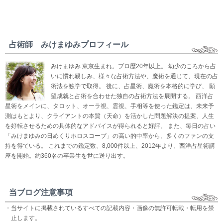
占術師 みけまゆみプロフィール
みけまゆみ 東京生まれ。プロ歴20年以上。 幼少のころから占
いに慣れ親しみ、様々な占術方法や、魔術を通じて、現在の占
術法を独学で取得。 後に、占星術、魔術を本格的に学び、 願
望成就と占術を合わせた独自の占術方法を展開する。 西洋占
星術をメインに、タロット、オーラ視、霊視、手相等を使った鑑定は、未来予
測はもとより、クライアントの本質（天命）を活かした問題解決の提案、人生
を好転させるための具体的なアドバイスが得られると好評。 また、毎日の占い
「みけまゆみの日めくりホロスコープ」の高い的中率から、多くのファンの支
持を得ている。 これまでの鑑定数、8,000件以上、2012年より、西洋占星術講
座を開始。約360名の卒業生を世に送り出す。
当ブログ注意事項
・当サイトに掲載されているすべての記載内容・画像の無許可転載・転用を禁
止します。