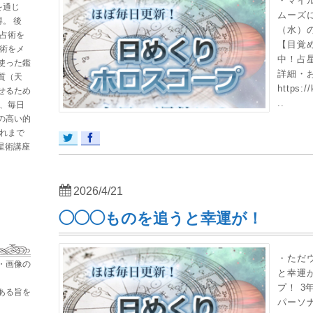
・マイ
を通じ
ムーズに
。 後
（水）
と占術を
【目覚
星術をメ
中！占
使った鑑
詳細・
質（天
https:/
せるため
..
た、毎日
の高い的
これまで
占星術講座
2026/4/21
◯◯◯ものを追うと幸運が！
・ただ
・画像の
と幸運が
プ！ 
ある旨を
パーソ