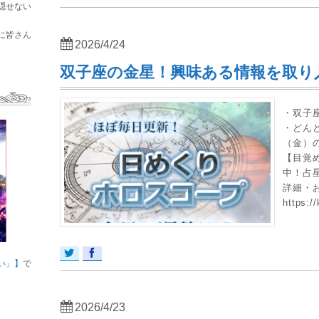
隠せない
に皆さん
2026/4/24
双子座の金星！興味ある情報を取り
・双子
・どんど
（金）
【目覚
中！占
詳細・
https:/
い」】
で
2026/4/23