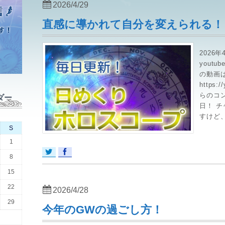
2026/4/29
直感に導かれて自分を変えられる！
2026
yout
の動画
https:
らのコ
ダー
日！ 
すけど、
S
1
8
15
22
2026/4/28
29
今年のGWの過ごし方！