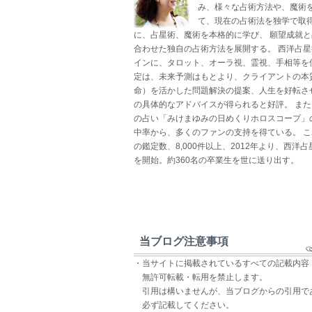
み、様々な占術方法や、魔術
て、現在の占術法を独学で取得
に、占星術、魔術を本格的に学び、 願望成就
合わせた独自の占術方法を展開する。 西洋占
インに、タロット、オーラ視、霊視、手相等を
定は、未来予測はもとより、クライアントの本
命）を活かした問題解決の提案、人生を好転さ
の具体的なアドバイスが得られると好評。 ま
の占い「みけまゆみの日めくりホロスコープ」
中率から、多くのファンの支持を得ている。 
の鑑定数、8,000件以上、2012年より、西洋
を開始。約360名の卒業生を世に送り出す。
当ブログ注意事項
・当サイトに掲載されているすべての記載内容
無許可転載・転用を禁止します。
引用は構いませんが、当ブログからの引用で
必ず記載してください。