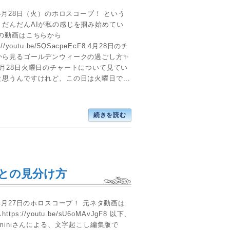
年4月28日（火）のホロスコープ！ という
、だんだんAIが私の感じを掴み始めてい
元の動画はこちらから
://youtu.be/5QSacpeEcF8 4月28日のチ
から見るゴールデンウィークの過ごし方✨
4月28日火曜日のチャートについて見てい
思うんですけれど、この日は火曜日で...
続きを読む
との見分け方
年4月27日のホロスコープ！ 元ネタ動画は
ttps://youtu.be/sU6oMAvJgF8 以下、
eminiさんによる、文字起こし編集版で