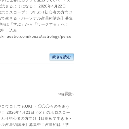
ルドに世界はガラッと変わっていく ・ス
試せるようになる！ 2026年4月22日
のホロスコープ！ 3年ぶり初心者の方向け
めて生きる・パーソナル占星術講座】募集
星術は「学ぶ」から「ワークする」へ！
お申し込み
/kkmaestro.com/kouza/astrology/perso.
続きを読む
ウロウロしてもOK! ・◯◯◯ものを追う
！ 2026年4月21日（火）のホロスコー
3年ぶり初心者の方向け【目覚めて生きる・
ナル占星術講座】募集中！占星術は「学