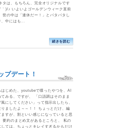
元ネタは、もちろん、完全オリジナルです
´▽｀)/♪ いよいよゴールデンウィーク直前
。 世の中は「連休だー！」とバタバタし
、中にはも...
続きを読む
ップデート！
はじめた、youtubeで喋ったやつを、AI
めてみる、ですが、 「口語調はそのまま
グ風にしてください」って指示出したら、
なりましたよ～～！！ ちょっとだけ、編
てますが、割といい感じになっていると思
！ 要約のまとめ文があるところと、 私の
にしては、ちょっとキレイすぎるかもだけ