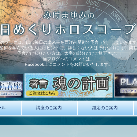
このブログは、ほぼ毎日の出来事を西洋占星術で予言（?!）していきます
星術を学んでいる人にはヒントに、詳しくない人はそれなりに（!）楽
予言だけ知りたい方は、太字の部分だけご覧下さい。
当ブログへのコメントは、
Facebook上にコメントをお願いいたします。
ール
講座のご案内
鑑定のご案内