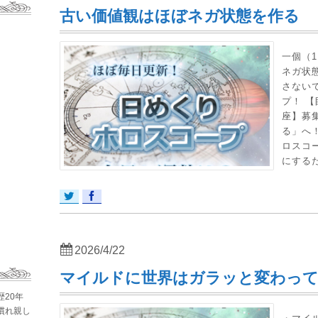
古い価値観はほぼネガ状態を作る
一個（
ネガ状
さないで
プ！ 
座】募
る」へ
ロスコ
にするた
2026/4/22
マイルドに世界はガラッと変わっ
歴20年
慣れ親し