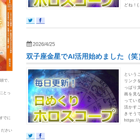
どね！(.
2026/4/25
双子座金星でAI活用始めました（笑
というこ
巻頭で、
リンク
っぱり
にとっ
画を見
ってい
活かす
きそう
すでに
https://
ください