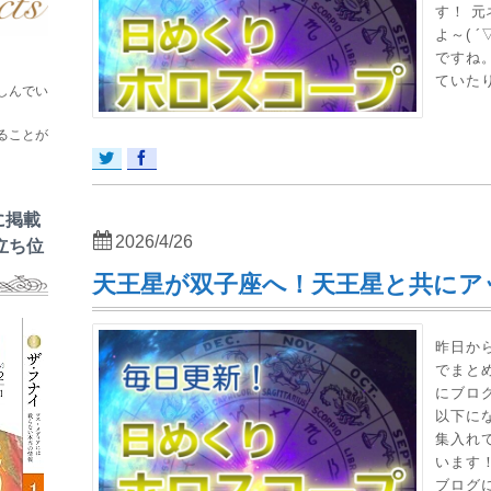
す！ 
よ～( 
ですね
ていたり
しんでい
ることが
に掲載
2026/4/26
立ち位
天王星が双子座へ！天王星と共にア
昨日から
でまと
にブロ
以下に
集入れ
います
ブログ