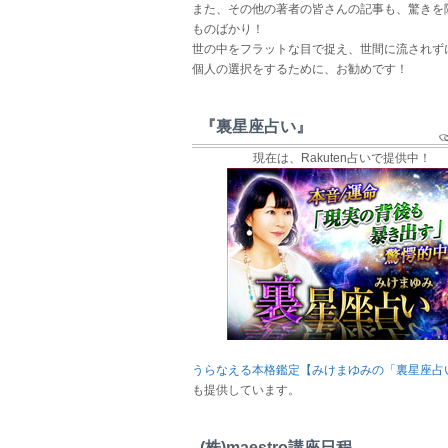
また、その他の著者の皆さんの記事も、驚きを
ものばかり！
世の中をフラットな目で捉え、世間に流されず
個人の選択をするために、お勧めです！
『裏星座占い』
現在は、Rakuten占いで提供中！
うらなえる本格鑑定【みけまゆみの「裏星座占
も提供しています。
(株)maestro講座日程