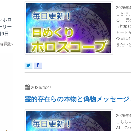
2026
ことで
～ホロ
る！ 
→https
ーリー
ャート
月9日
今日は
きたいと
2026/4/27
霊的存在らの本物と偽物メッセージ
2026
こちら→h
AI G