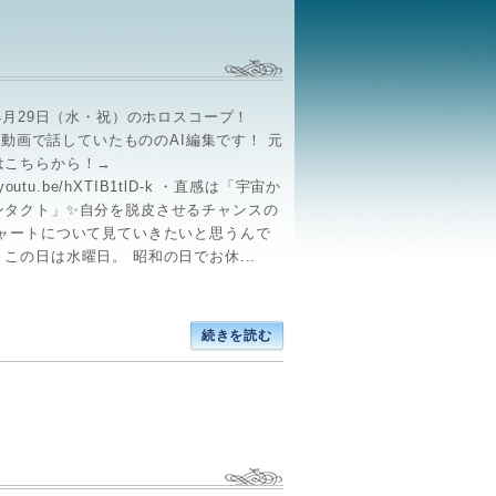
年4月29日（水・祝）のホロスコープ！
ube動画で話していたもののAI編集です！ 元
はこちらから！→
//youtu.be/hXTIB1tlD-k ・直感は「宇宙か
ンタクト」✨自分を脱皮させるチャンスの
チャートについて見ていきたいと思うんで
この日は水曜日。 昭和の日でお休...
続きを読む