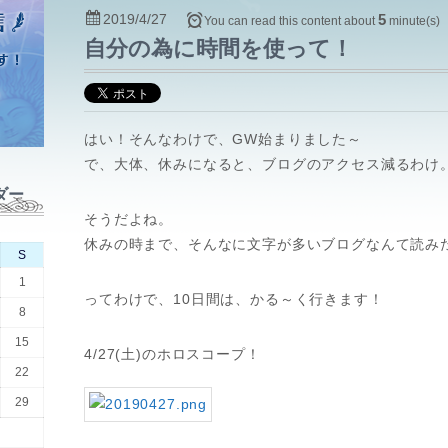
2019/4/27
5
You can read this content about
minute(s)
自分の為に時間を使って！
はい！そんなわけで、GW始まりました～
で、大体、休みになると、ブログのアクセス減るわけ
ダー
そうだよね。
休みの時まで、そんなに文字が多いブログなんて読み
S
1
ってわけで、10日間は、かる～く行きます！
8
15
4/27(土)のホロスコープ！
22
29