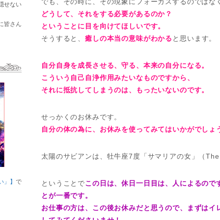
でも、その時に、その現象にフォーカスするのではな
隠せない
どうして、それをする必要があるのか？
に皆さん
ということに目を向けてほしいです。
そうすると、
癒しの本当の意味がわかる
と思います。
自分自身を成長させる、守る、本来の自分になる。
こういう自己自浄作用みたいなものですから、
それに抵抗してしまうのは、もったいないのです。
せっかくのお休みです。
自分の体の為に、お休みを使ってみてはいかがでしょう
太陽のサビアンは、牡牛座7度「サマリアの女」（The woma
い」】
で
ということで
この日は、休日一日目は、人によるので
とが一番です。
お仕事の方は、この後お休みだと思うので、まずはイ
してみてくださいませ！