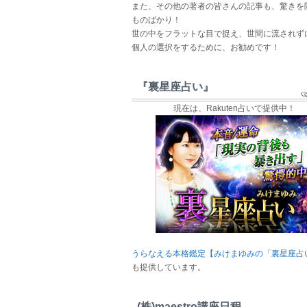
また、その他の著者の皆さんの記事も、驚きを
ものばかり！
世の中をフラットな目で捉え、世間に流されず
個人の選択をするために、お勧めです！
『裏星座占い』
現在は、Rakuten占いで提供中！
うらなえる本格鑑定【みけまゆみの「裏星座占
も提供しています。
(株)maestro講座日程