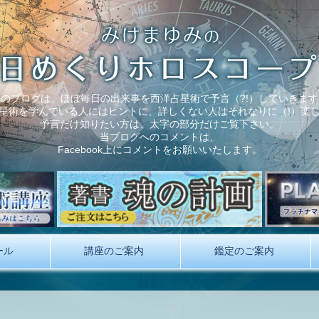
このブログは、ほぼ毎日の出来事を西洋占星術で予言（?!）していきます
星術を学んでいる人にはヒントに、詳しくない人はそれなりに（!）楽
予言だけ知りたい方は、太字の部分だけご覧下さい。
当ブログへのコメントは、
Facebook上にコメントをお願いいたします。
ール
講座のご案内
鑑定のご案内