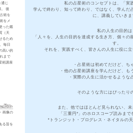
私の占星術のコンセプトは、「実
を通じ
。 後
学んで終わり、知って終わり、ではなく、学んだ
と占術を
に、講義していきま
星術をメ
使った鑑
私の人生の目的は
質（天
「人々を、人生の目的を達成する生き方、個々の
せるため
す。
た、毎日
それを、実践すべく、皆さんの人生に役に立
の高い的
これまで
占星術講座
・占星術は初めてだけど、ち
・他の占星術講座を学んだけど、も
・実際の人生に活かせるような
そのような方にはぴったり
また、他ではほとんど見られない、未
・画像の
「三重円*」のホロスコープ読みまで
*トランジット・プログレス・ネイタルの
ある旨を