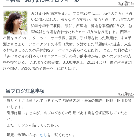
占術師 みけまゆみプロフィール
みけまゆみ 東京生まれ。プロ歴20年以上。 幼少のころから占
いに慣れ親しみ、様々な占術方法や、魔術を通じて、現在の占
術法を独学で取得。 後に、占星術、魔術を本格的に学び、 願
望成就と占術を合わせた独自の占術方法を展開する。 西洋占
星術をメインに、タロット、オーラ視、霊視、手相等を使った鑑定は、未来予
測はもとより、クライアントの本質（天命）を活かした問題解決の提案、人生
を好転させるための具体的なアドバイスが得られると好評。 また、毎日の占い
「みけまゆみの日めくりホロスコープ」の高い的中率から、多くのファンの支
持を得ている。 これまでの鑑定数、8,000件以上、2012年より、西洋占星術講
座を開始。約360名の卒業生を世に送り出す。
当ブログ注意事項
・当サイトに掲載されているすべての記載内容・画像の無許可転載・転用を禁
止します。
引用は構いませんが、当ブログからの引用である旨を必ず記載してくださ
い。
また、リンクを貼ってください。
・鑑定ご希望の方は
こちら
をご覧ください。