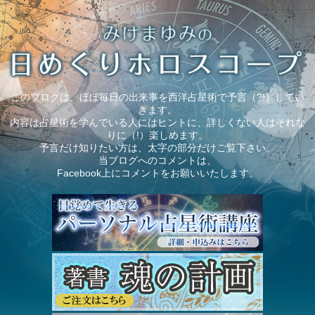
このブログは、ほぼ毎日の出来事を西洋占星術で予言（?!）してい
きます。
内容は占星術を学んでいる人にはヒントに、詳しくない人はそれな
りに（!）楽しめます。
予言だけ知りたい方は、太字の部分だけご覧下さい。
当ブログへのコメントは、
Facebook上にコメントをお願いいたします。