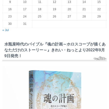
9
10
11
12
13
14
15
16
17
18
19
20
21
22
23
24
25
26
27
28
29
30
31
« Jul
水瓶座時代のバイブル『魂の計画～ホロスコープが描くあ
なただけのストーリー～』きれい・ねっとより2022年9月
9日発売！