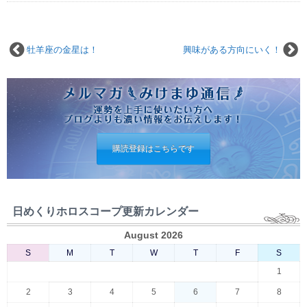
牡羊座の金星は！
興味がある方向にいく！
購読登録はこちらです
日めくりホロスコープ更新カレンダー
August 2026
S
M
T
W
T
F
S
1
2
3
4
5
6
7
8